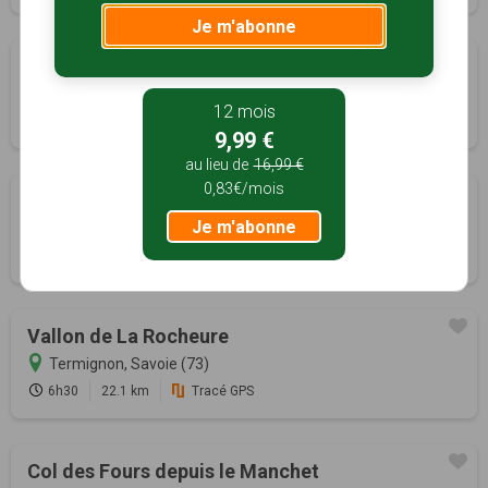
Je m'abonne
Circuit de Montaimont
Pralognan-la-Vanoise, Savoie (73)
12 mois
2h00
0 km
Tracé GPS
9,99 €
au lieu de
16,99 €
0,83€/mois
Vallon de la Leisse
Je m'abonne
Termignon, Savoie (73)
4h00
14.7 km
Vallon de La Rocheure
Termignon, Savoie (73)
6h30
22.1 km
Tracé GPS
Col des Fours depuis le Manchet