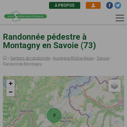
À PROPOS
Aller
au
Randonnée pédestre à
contenu
Montagny en Savoie (73)
principal
Fil
Sentiers de randonnée
Auvergne-Rhône-Alpes
Savoie
d'Ariane
Randonnée Montagny
+
−
8