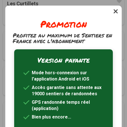
Les Curtillets
Beaufort, Savoie (73)
1h45
3.8 km
Tracé GPS
Promotion
Profitez au maximum de Sentiers en
Autour de Polset
France avec l'abonnement
Modane, Savoie (73)
4h00
5.7 km
Version payante
Mode hors-connexion sur
Tour du lac de la Plagne
l'application Android et iOS
Peisey-Nancroix, Savoie (73)
Accès garantie sans attente aux
5h00
14.6 km
19000 sentiers de randonnées
GPS randonnée temps réel
(application)
Boucle du refuge de la Valette
Pralognan-la-Vanoise, Savoie (73)
Bien plus encore...
10h00
14.3 km
Tracé GPS