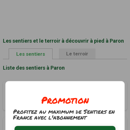
Les sentiers et le terroir à découvrir à pied à Paron
Le terroir
Les sentiers
Liste des sentiers à Paron
A la découverte des hameaux Paronnais
Promotion
Paron, Yonne (89)
3h45
13.3 km
Profitez au maximum de Sentiers en
France avec l'abonnement
Aux alentours du bois de Saint-Bond