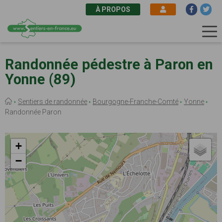
À PROPOS
Aller
au
Randonnée pédestre à Paron en
contenu
Yonne (89)
principal
Fil
Sentiers de randonnée
Bourgogne-Franche-Comté
Yonne
d'Ariane
Randonnée Paron
+
−