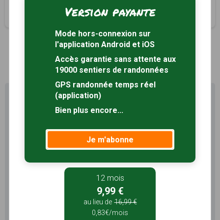
Paron, Yonne (89)
Version payante
2h30
7.8 km
Tracé GPS
Mode hors-connexion sur
l'application Android et iOS
1
Accès garantie sans attente aux
19000 sentiers de randonnées
GPS randonnée temps réel
(application)
Profitez au maximum de
Sentiers en France avec rando
Bien plus encore...
+
Le compte
Rando
permet de profiter de tout le
Je m'abonne
potentiel qu'offre Sentiers en France :
Pas de pub
Favoris illimités
12 mois
Mode hors-connexion
9,99 €
au lieu de
16,99 €
3 mois
0,83€/mois