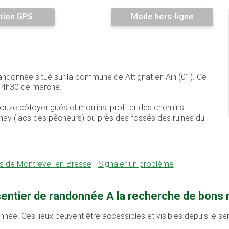
tion GPS
Mode hors-ligne
andonnée situé sur la commune de Attignat en Ain (01). Ce
e 4h30 de marche.
ouze côtoyer gués et moulins, profiter des chemins
nay (lacs des pêcheurs) ou près des fossés des ruines du
de Montrevel-en-Bresse
-
Signaler un problème
sentier de randonnée A la recherche de bons 
onnée. Ces lieux peuvent être accessibles et visibles depuis le s