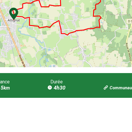
tance
Durée
15
4h30
km
Communaut