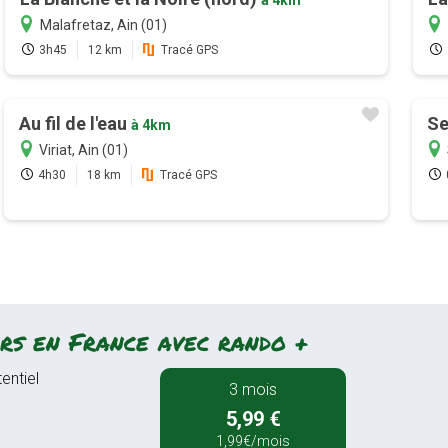
Malafretaz, Ain (01)
3h45
12 km
Tracé GPS
Au fil de l'eau
Se
à 4km
Viriat, Ain (01)
4h30
18 km
Tracé GPS
rs en France avec rando +
entiel
3 mois
5,99 €
1,99€/mois