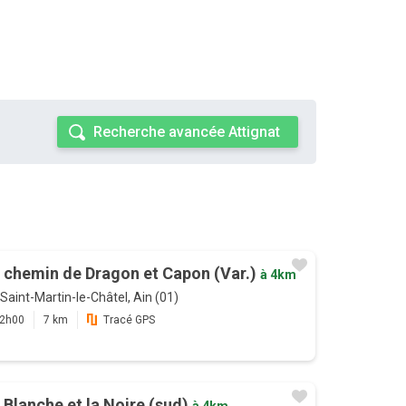
Recherche avancée Attignat
 chemin de Dragon et Capon (Var.)
à 4km
Saint-Martin-le-Châtel, Ain (01)
2h00
7 km
Tracé GPS
 Blanche et la Noire (sud)
à 4km