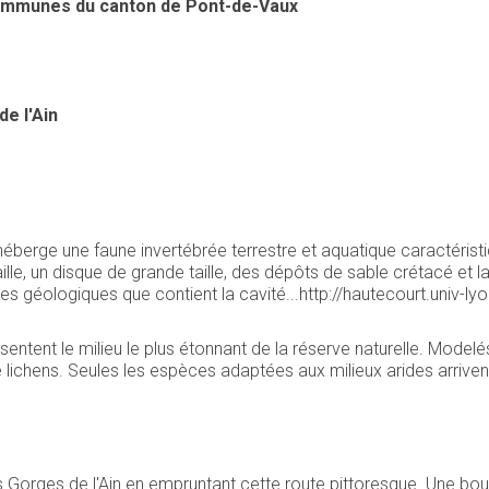
ommunes du canton de Pont-de-Vaux
e l'Ain
héberge une faune invertébrée terrestre et aquatique caractérist
aille, un disque de grande taille, des dépôts de sable crétacé et
es géologiques que contient la cavité...http://hautecourt.univ-ly
entent le milieu le plus étonnant de la réserve naturelle. Modelés
lichens. Seules les espèces adaptées aux milieux arides arrivent
 Gorges de l'Ain en empruntant cette route pittoresque. Une bou