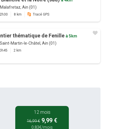
Malafretaz, Ain (01)
2h30
8 km
Tracé GPS
ntier thématique de Fenille
à 5km
Saint-Martin-le-Châtel, Ain (01)
0h45
2 km
12 mois
9,99 €
16,99 €
0,83€/mois