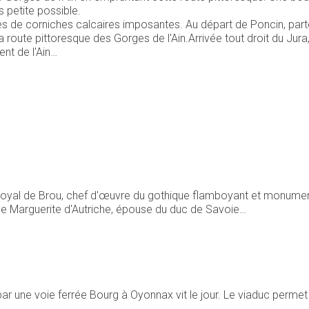
s petite possible.
es de corniches calcaires imposantes. Au départ de Poncin, par
la route pittoresque des Gorges de l'Ain.Arrivée tout droit du Jura
nt de l'Ain…
 royal de Brou, chef d'œuvre du gothique flamboyant et monume
 de Marguerite d'Autriche, épouse du duc de Savoie…
ar une voie ferrée Bourg à Oyonnax vit le jour. Le viaduc permet de