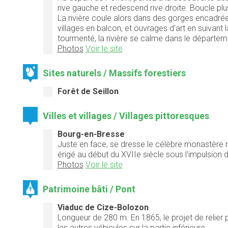
rive gauche et redescend rive droite. Boucle plu
La rivière coule alors dans des gorges encadré
villages en balcon, et ouvrages d'art en suivant 
tourmenté, la rivière se calme dans le départeme
Photos
Voir le site
Sites naturels / Massifs forestiers
Forêt de Seillon
Villes et villages / Villages pittoresques
Bourg-en-Bresse
Juste en face, se dresse le célèbre monastère
érigé au début du XVIIe siècle sous l'impulsion
Photos
Voir le site
Patrimoine bâti / Pont
Viaduc de Cize-Bolozon
Longueur de 280 m. En 1865, le projet de relier p
les autres véhicules sur la partie inférieure…