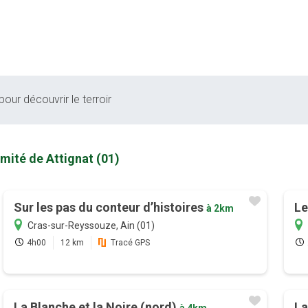
pour découvrir le terroir
mité de Attignat (01)
Sur les pas du conteur d’histoires
Le
à 2km
Cras-sur-Reyssouze, Ain (01)
4h00
12 km
Tracé GPS
La Blanche et la Noire (nord)
La
à 4km