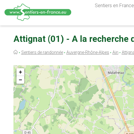
Sentiers en France,
Aller
au
Attignat (01) - A la recherche
contenu
principal
Fil
Sentiers de randonnée
Auvergne-Rhône-Alpes
Ain
Attign
d'Ariane
+
−