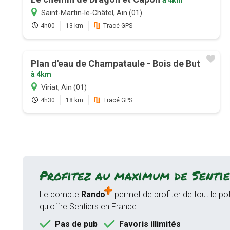
Saint-Martin-le-Châtel, Ain (01)
4h00
13 km
Tracé GPS
Plan d'eau de Champataule - Bois de But
à 4km
Viriat, Ain (01)
4h30
18 km
Tracé GPS
Profitez au maximum de Sentie
Le compte
Rando
permet de profiter de tout le pot
qu'offre Sentiers en France :
Pas de pub
Favoris illimités