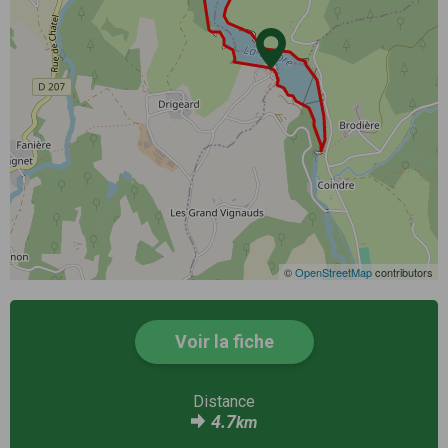
©
OpenStreetMap
contributors
Voir la fiche
Distance
4.7
km