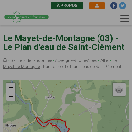
À PROPOS
Aller
au
Le Mayet-de-Montagne (03) -
contenu
Le Plan d'eau de Saint-Clément
principal
Fil
Sentiers de randonnée
Auvergne-Rhône-Alpes
Allier
Le
d'Ariane
Mayet-de-Montagne
Randonnée Le Plan d'eau de Saint-Clément
+
−