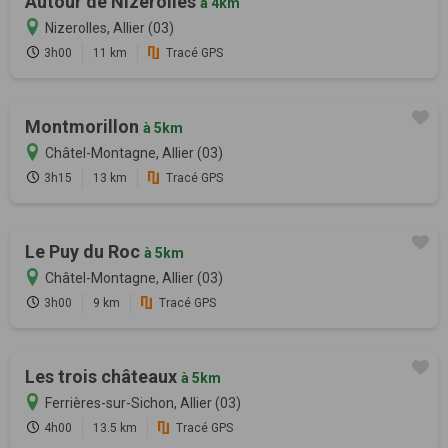
Autour de Nizerolles
à 4km
Nizerolles, Allier (03)
3h00
11 km
Tracé GPS
Montmorillon
à 5km
Châtel-Montagne, Allier (03)
3h15
13 km
Tracé GPS
Le Puy du Roc
à 5km
Châtel-Montagne, Allier (03)
3h00
9 km
Tracé GPS
Les trois châteaux
à 5km
Ferrières-sur-Sichon, Allier (03)
4h00
13.5 km
Tracé GPS