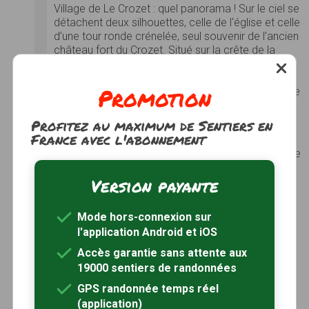
Village de Le Crozet : quel panorama ! Sur le ciel se
détachent deux silhouettes, celle de l'église et celle
d’une tour ronde crénelée, seul souvenir de l’ancien
château fort du Crozet. Situé sur la crête de la
colline au pied des Monts de la Madeleine , le
village de Le Crozet domine la plaine bocagère et
Promotion
de se présente sous la forme d’un chramant village
fortifié organisé en 3 parties…
Photos
Voir le site
Profitez au maximum de Sentiers en
France avec l'abonnement
Saint-Haon-le-Châtel
Village de Saint-Haon le Châtel : on dit volontiers de
ce village que c’est un musée à ciel ouvert du
Version payante
Moyen Age. Solidement ancré à son promontoire
granitique, il conserve fière allure avec ses
remparts, ses nombreuses tours et son église
Mode hors-connexion sur
romane du XIIème. Village situé sur un piton
l'application Android et iOS
rocheux et affichant la particularité de disposer
d’un territoire très réduit, ce qui a déterminé
Accès garantie sans attente aux
l’aménagement général du village et son
19000 sentiers de randonnées
articulation autour de deux entités…
GPS randonnée temps réel
Photos
Voir le site
(application)