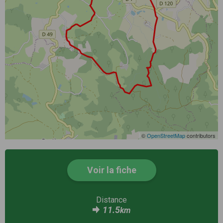
©
OpenStreetMap
contributors
Voir la fiche
Distance
11.5
km