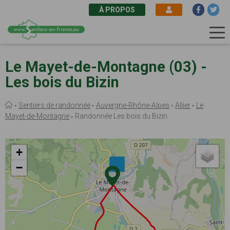
À PROPOS
Aller
au
Le Mayet-de-Montagne (03) -
contenu
Les bois du Bizin
principal
Fil
Sentiers de randonnée
Auvergne-Rhône-Alpes
Allier
Le
d'Ariane
Mayet-de-Montagne
Randonnée Les bois du Bizin
+
−