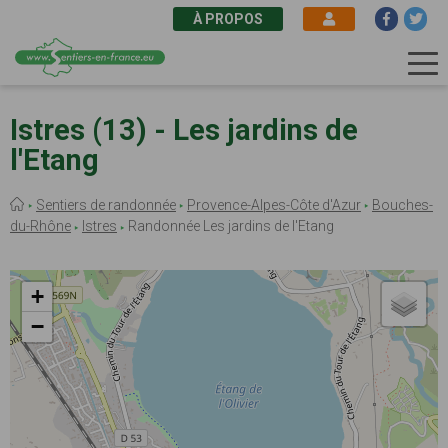
À PROPOS
Aller
au
Istres (13) - Les jardins de
contenu
l'Etang
principal
Fil
Sentiers de randonnée
Provence-Alpes-Côte d'Azur
Bouches-
d'Ariane
du-Rhône
Istres
Randonnée Les jardins de l'Etang
+
−