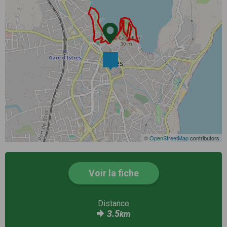
©
OpenStreetMap
contributors
Voir la fiche
Distance
3.5
km