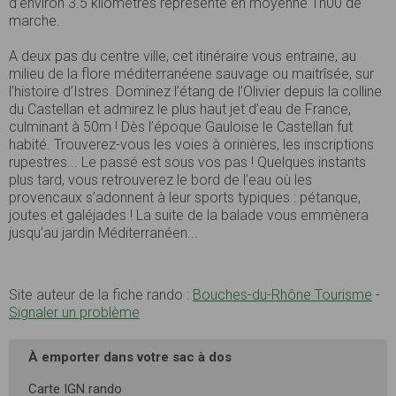
d’environ 3.5 kilomètres représente en moyenne 1h00 de
marche.
A deux pas du centre ville, cet itinéraire vous entraine, au
milieu de la flore méditerranéene sauvage ou maitrîsée, sur
l’histoire d’Istres. Dominez l’étang de l’Olivier depuis la colline
du Castellan et admirez le plus haut jet d’eau de France,
culminant à 50m ! Dès l’époque Gauloise le Castellan fut
habité. Trouverez-vous les voies à orinières, les inscriptions
rupestres... Le passé est sous vos pas ! Quelques instants
plus tard, vous retrouverez le bord de l’eau où les
provencaux s’adonnent à leur sports typiques : pétanque,
joutes et galéjades ! La suite de la balade vous emmènera
jusqu’au jardin Méditerranéen...
Site auteur de la fiche rando :
Bouches-du-Rhône Tourisme
-
Signaler un problème
À emporter dans votre sac à dos
Carte IGN rando