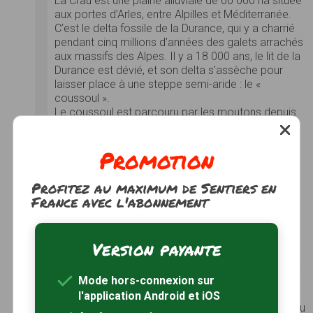
La Crau est une plaine alluviale de 60 000 ha située
aux portes d’Arles, entre Alpilles et Méditerranée.
C’est le delta fossile de la Durance, qui y a charrié
pendant cinq millions d’années des galets arrachés
aux massifs des Alpes. Il y a 18 000 ans, le lit de la
Durance est dévié, et son delta s’assèche pour
laisser place à une steppe semi-aride : le «
coussoul ».
Le coussoul est parcouru par les moutons depuis
l’Antiquité (et même le Néolithique), comme en
témoignent les nombreux vestiges de bergeries
Promotion
romaines. La Crau reste aujourd’hui le principal
terroir de l’élevage ovin transhumant de Basse
Provence...
Voir le site
Profitez au maximum de Sentiers en
France avec l'abonnement
Poitevine-Regarde-Venir
Voir le site
Marais du Vigueirat
Version payante
Les Marais du Vigueirat constituent un site majeur
pour la conservation des oiseaux d’eau en Europe.
300 espèces d’oiseaux, soit plus de 60% de
Mode hors-connexion sur
l’avifaune française, ont été observées sur le
l'application Android et iOS
domaine. Le site est d’importance internationale ou