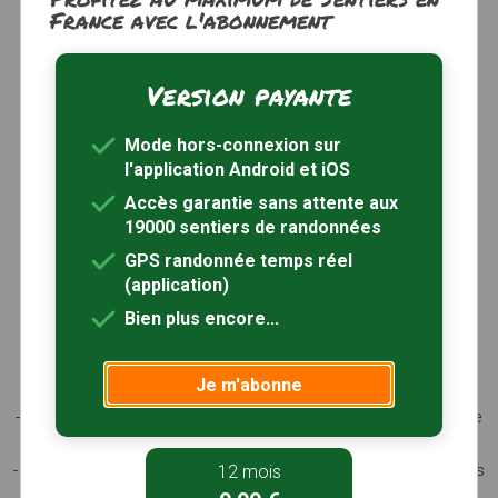
France avec l'abonnement
Version payante
Trouver une randonnée
À propos
Mode hors-connexion sur
Inscription / Connexion
l'application Android et iOS
Abonnement Rando+
Calendrier randos
Accès garantie sans attente aux
19000 sentiers de randonnées
Sites partenaires
Contactez-nous
GPS randonnée temps réel
(application)
Sentiers-en-France, grâce aux nombreux circuits de
Bien plus encore...
randonnée, permet de découvrir :
- les spécificités des terroirs (sites et milieux naturels,
Je m'abonne
patrimoine …)
- les producteurs locaux et les artisans, garants du savoir-faire
et du patrimoine
- ceux qui œuvrent à faire connaître tout ce patrimoine par des
12 mois
manifestations culturelles