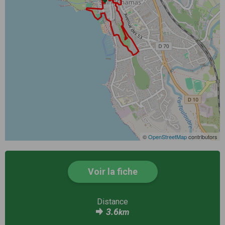
©
OpenStreetMap
contributors
Voir la fiche
Distance
3.6
km