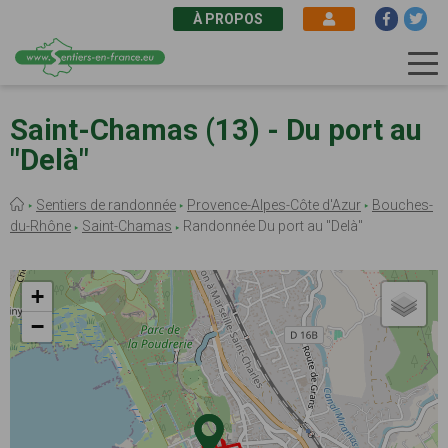
À PROPOS
Aller
au
Saint-Chamas (13) - Du port au
contenu
"Delà"
principal
Fil
Sentiers de randonnée
Provence-Alpes-Côte d'Azur
Bouches-
d'Ariane
du-Rhône
Saint-Chamas
Randonnée Du port au "Delà"
+
−