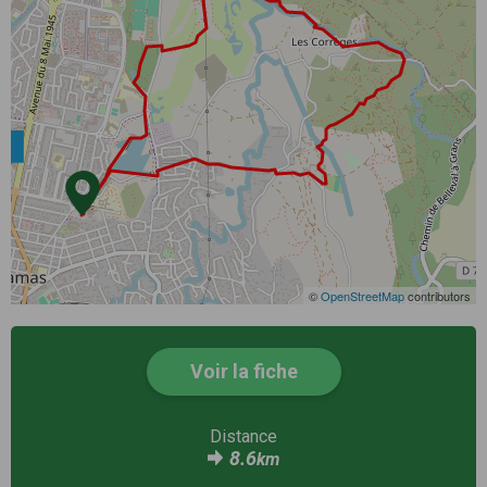
©
OpenStreetMap
contributors
Voir la fiche
Distance
8.6
km