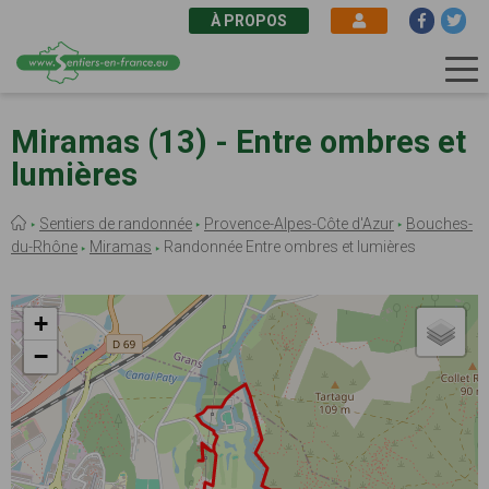
À PROPOS
Aller
au
Miramas (13) - Entre ombres et
contenu
lumières
principal
Fil
Sentiers de randonnée
Provence-Alpes-Côte d'Azur
Bouches-
d'Ariane
du-Rhône
Miramas
Randonnée Entre ombres et lumières
+
−