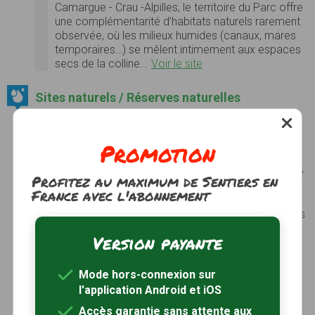
Camargue - Crau -Alpilles, le territoire du Parc offre
une complémentarité d’habitats naturels rarement
observée, où les milieux humides (canaux, mares
temporaires…) se mêlent intimement aux espaces
secs de la colline...
Voir le site
Sites naturels / Réserves naturelles
Poitevine-Regarde-Venir
Voir le site
Promotion
Coussouls de Crau
La Crau est une plaine alluviale de 60 000 ha située
Profitez au maximum de Sentiers en
aux portes d’Arles, entre Alpilles et Méditerranée.
France avec l'abonnement
C’est le delta fossile de la Durance, qui y a charrié
pendant cinq millions d’années des galets arrachés
aux massifs des Alpes. Il y a 18 000 ans, le lit de la
Version payante
Durance est dévié, et son delta s’assèche pour
laisser place à une steppe semi-aride : le «
coussoul ».
Mode hors-connexion sur
Le coussoul est parcouru par les moutons depuis
l'application Android et iOS
l’Antiquité (et même le Néolithique), comme en
Accès garantie sans attente aux
témoignent les nombreux vestiges de bergeries