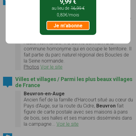
9,99 €
Sites naturels / Zones humides
au lieu de
16,99 €
Marais Vernier
0,83€/mois
Le Marais-Vernier est une petite région naturelle de
4 500 ha constituée de marais, située sur la rive
Je m'abonne
gauche de l'estuaire de la Seine, au sud du pont de
Tancarville, dans le département de l'Eure, en
Haute-Normandie. Il a donné son nom à la
commune homonyme qui en occupe le territoire. Il
fait partie du parc naturel régional des Boucles de
la Seine normande.
Photos
Voir le site
Villes et villages / Parmi les plus beaux villages
de France
Beuvron-en-Auge
Ancien fief de la famille d’Harcourt situé au cœur du
Pays d’Auge, sur la route du Cidre,
Beuvron
fait
figure de carte postale avec ses maisons à pans
de bois, ses halles et ses manoirs disséminés dans
la campagne...
Voir le site