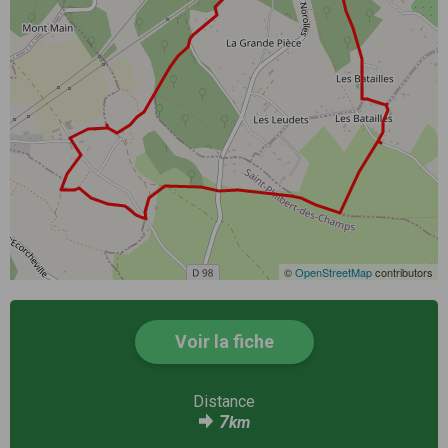
©
OpenStreetMap
contributors
Voir la fiche
Distance
7
km