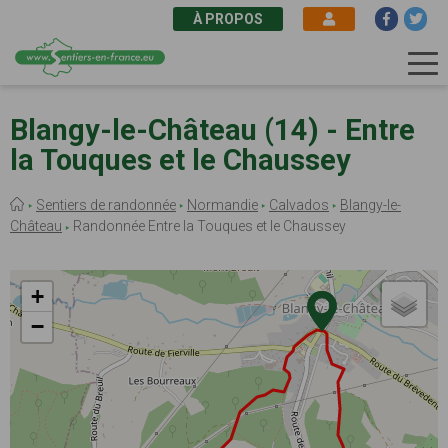
À PROPOS
Aller
au
Blangy-le-Château (14) - Entre
contenu
la Touques et le Chaussey
principal
Fil
Sentiers de randonnée
Normandie
Calvados
Blangy-le-
d'Ariane
Château
Randonnée Entre la Touques et le Chaussey
+
−