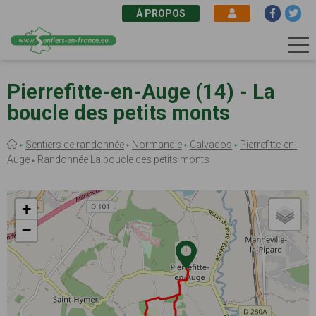
À PROPOS
Aller
au
Pierrefitte-en-Auge (14) - La
contenu
boucle des petits monts
principal
Fil
Sentiers de randonnée
Normandie
Calvados
Pierrefitte-en-
d'Ariane
Auge
Randonnée La boucle des petits monts
+
−