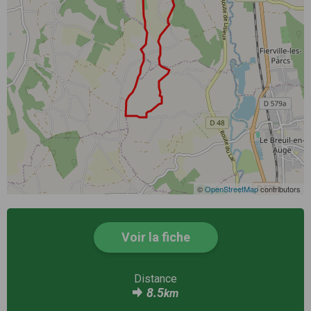
©
OpenStreetMap
contributors
Voir la fiche
Distance
8.5
km