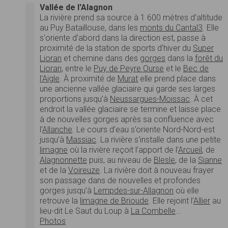
Vallée de l'Alagnon
La rivière prend sa source à 1 600 mètres d’altitude
au Puy Bataillouse, dans les
monts du Cantal
3
. Elle
s'oriente d’abord dans la direction est, passe à
proximité de la station de sports d’hiver du
Super
Lioran
et chemine dans des
gorges
dans la
forêt du
Lioran
, entre le
Puy de Peyre Ourse
et le
Bec de
l'Aigle
. À proximité de
Murat
elle prend place dans
une ancienne vallée glaciaire qui garde ses larges
proportions jusqu’à
Neussargues-Moissac
. À cet
endroit la vallée glaciaire se termine et laisse place
à de nouvelles gorges après sa confluence avec
l'
Allanche
. Le cours d’eau s’oriente Nord-Nord-est
jusqu’à
Massiac
. La rivière s'installe dans une petite
limagne
où la rivière reçoit l’apport de l’
Arcueil
, de
Alagnonnette
puis, au niveau de
Blesle
, de la
Sianne
et de la
Voireuze
. La rivière doit à nouveau frayer
son passage dans de nouvelles et profondes
gorges jusqu’à
Lempdes-sur-Allagnon
où elle
retrouve la
limagne de Brioude
. Elle rejoint l’
Allier
au
lieu-dit Le Saut du Loup à
La Combelle
…
Photos