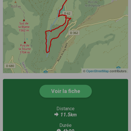
©
OpenStreetMap
contributors
Voir la fiche
Distance
11.5
km
Durée