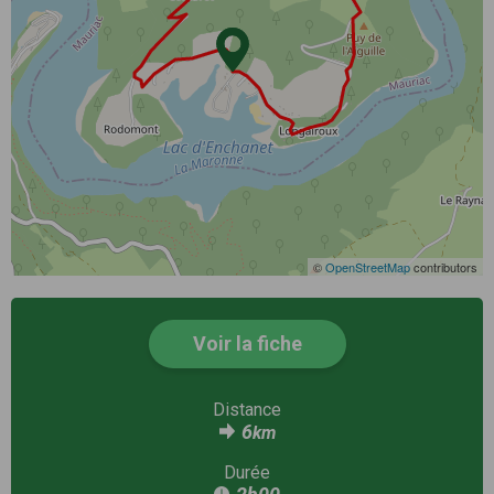
©
OpenStreetMap
contributors
Voir la fiche
Distance
6
km
Durée