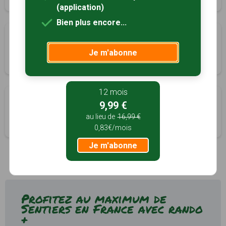
(application)
Bien plus encore...
Nozières
à 6km
Pleaux, Cantal (15)
Je m'abonne
3h00
11 km
Tracé GPS
12 mois
Croix de Millet
à 6km
9,99 €
Pleaux, Cantal (15)
au lieu de
16,99 €
2h00
6 km
Tracé GPS
0,83€/mois
Je m'abonne
Profitez au maximum de
Sentiers en France avec rando
+