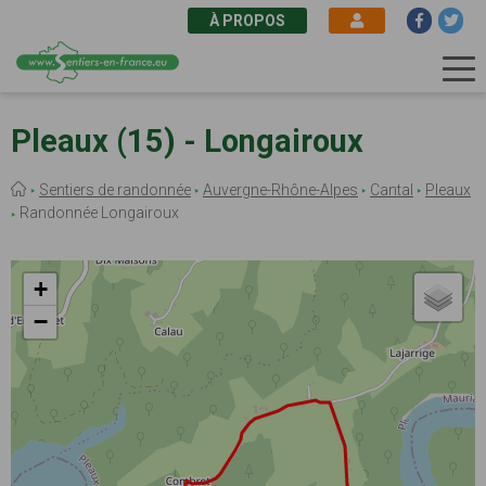
À PROPOS
Aller
au
Pleaux (15) - Longairoux
contenu
principal
Fil
Sentiers de randonnée
Auvergne-Rhône-Alpes
Cantal
Pleaux
d'Ariane
Randonnée Longairoux
+
−