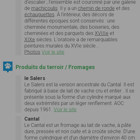
d'escalier ; l'ensemble est couronné par une galerie
de
machicoulis
. Il y a un
chemin de ronde
et des
échauguettes
. À l'intérieur, des décors de
différentes époques sont conservés : une
cheminée monumentale, des boiseries, des
cheminées et des parquets des
XVIIIe
et
XIXe
siècles. L'oratoire a de remarquables
peintures murales du XVIe siècle...
Photos
Voir le site
Produits du terroir / Fromages
le Salers
Le Salers est la version ancestrale du Cantal. Il est
fabriqué à base de lait de vache cru et entier . Il se
présente sous la forme d’un cylindre marqué aux
deux extrémités par un léger renflement. AOC
depuis 1961.
Voir le site
Cantal
Le Cantal est un fromage au lait de vache, à pâte
dure, pressée et non cuite et à croûte sèche. D’une
forme cylindrique et d’un diamètre d’environ 40 cm.