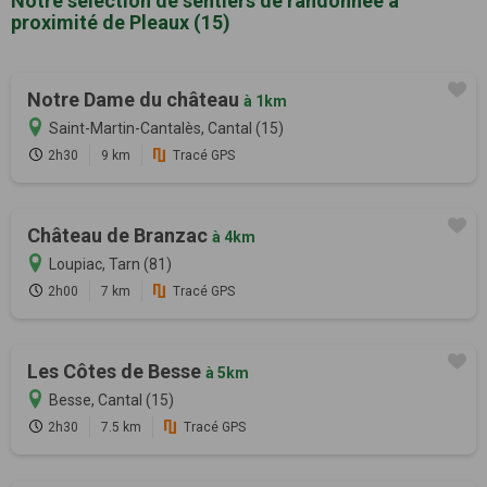
Notre sélection de sentiers de randonnée à
proximité de Pleaux (15)
Notre Dame du château
à 1km
Saint-Martin-Cantalès, Cantal (15)
2h30
9 km
Tracé GPS
Château de Branzac
à 4km
Loupiac, Tarn (81)
2h00
7 km
Tracé GPS
Les Côtes de Besse
à 5km
Besse, Cantal (15)
2h30
7.5 km
Tracé GPS