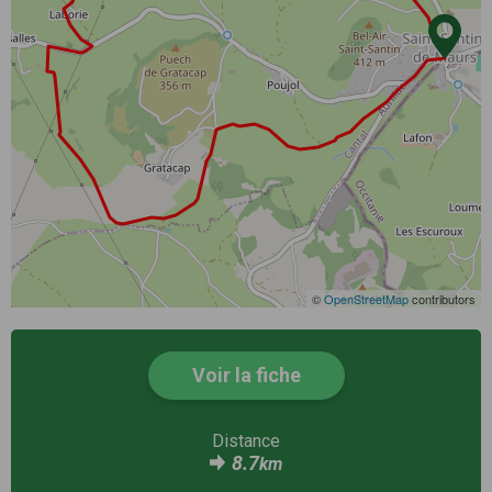
©
OpenStreetMap
contributors
Voir la fiche
Distance
8.7
km