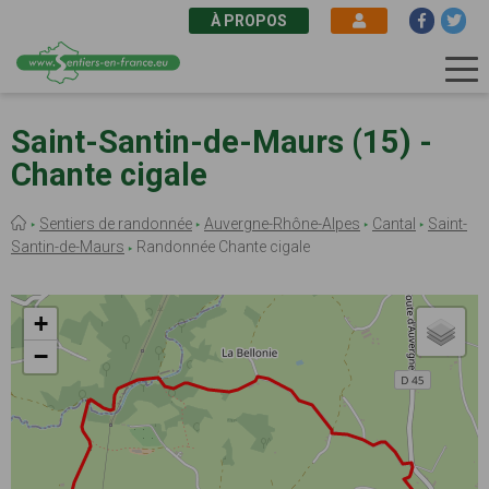
À PROPOS
Aller
au
Saint-Santin-de-Maurs (15) -
contenu
Chante cigale
principal
Fil
Sentiers de randonnée
Auvergne-Rhône-Alpes
Cantal
Saint-
d'Ariane
Santin-de-Maurs
Randonnée Chante cigale
+
−