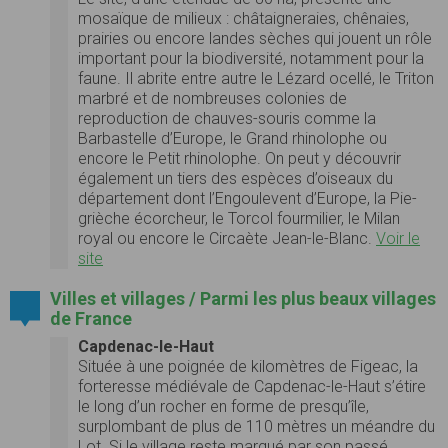
mosaïque de milieux : châtaigneraies, chênaies,
prairies ou encore landes sèches qui jouent un rôle
important pour la biodiversité, notamment pour la
faune. Il abrite entre autre le Lézard ocellé, le Triton
marbré et de nombreuses colonies de
reproduction de chauves-souris comme la
Barbastelle d’Europe, le Grand rhinolophe ou
encore le Petit rhinolophe. On peut y découvrir
également un tiers des espèces d’oiseaux du
département dont l’Engoulevent d’Europe, la Pie-
grièche écorcheur, le Torcol fourmilier, le Milan
royal ou encore le Circaète Jean-le-Blanc.
Voir le
site
Villes et villages / Parmi les plus beaux villages
de France
Capdenac-le-Haut
Située à une poignée de kilomètres de Figeac, la
forteresse médiévale de Capdenac-le-Haut s’étire
le long d’un rocher en forme de presqu’île,
surplombant de plus de 110 mètres un méandre du
Lot. Si le village reste marqué par son passé