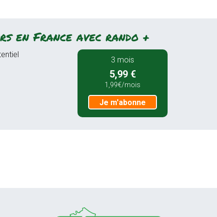
rs en France avec rando +
entiel
3 mois
5,99 €
1,99€/mois
Je m'abonne