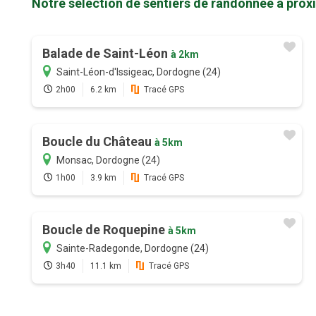
Notre sélection de sentiers de randonnée à prox
Balade de Saint-Léon
à 2km
Saint-Léon-d'Issigeac, Dordogne (24)
2h00
6.2 km
Tracé GPS
Boucle du Château
à 5km
Monsac, Dordogne (24)
1h00
3.9 km
Tracé GPS
Boucle de Roquepine
à 5km
Sainte-Radegonde, Dordogne (24)
3h40
11.1 km
Tracé GPS