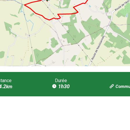
stance
Durée
4.2
1h30
km
Commun