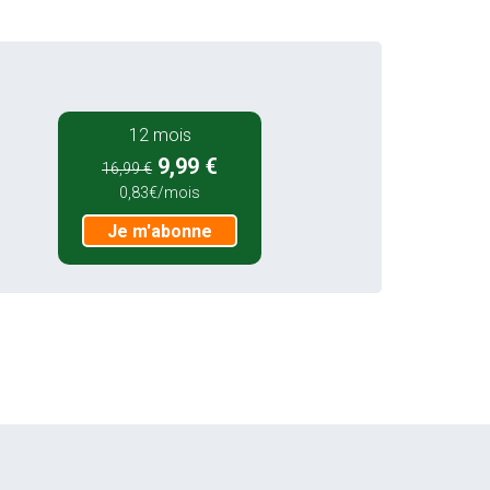
12 mois
9,99 €
16,99 €
0,83€/mois
Je m'abonne