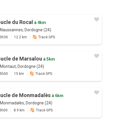
ucle du Rocal
à 4km
Naussannes, Dordogne (24)
3h30
12.2 km
Tracé GPS
ucle de Marsalou
à 5km
Montaut, Dordogne (24)
5h00
15 km
Tracé GPS
ucle de Monmadalès
à 6km
Monmadalès, Dordogne (24)
3h00
8.9 km
Tracé GPS