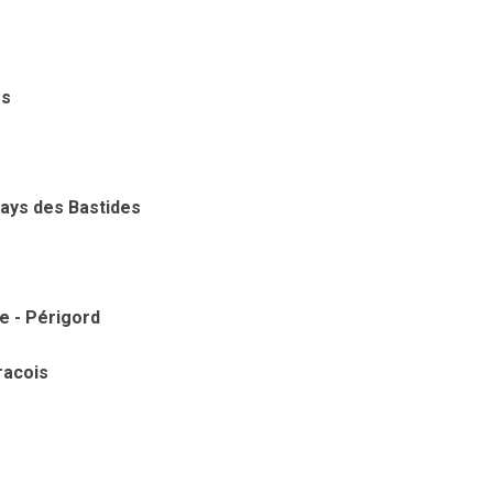
ès
ays des Bastides
e - Périgord
racois