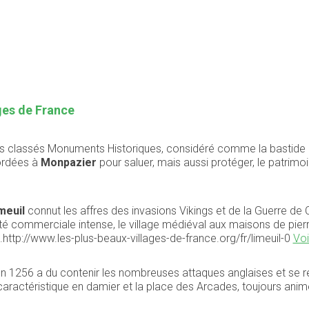
ages de France
s classés Monuments Historiques, considéré comme la bastide 
cordées à
Monpazier
pour saluer, mais aussi protéger, le patrim
meuil
connut les affres des invasions Vikings et de la Guerre de C
té commerciale intense, le village médiéval aux maisons de pierre
.http://www.les-plus-beaux-villages-de-france.org/fr/limeuil-0
Voi
n 1256 a du contenir les nombreuses attaques anglaises et se rel
caractéristique en damier et la place des Arcades, toujours ani