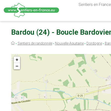
Sentiers en France,
Aller
au
Bardou (24) - Boucle Bardovie
contenu
principal
Fil
Sentiers de randonnée
Nouvelle-Aquitaine
Dordogne
Bar
d'Ariane
+
−