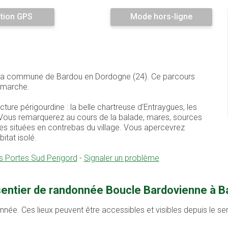
tion GPS
Mode hors-ligne
ur la commune de Bardou en Dordogne (24). Ce parcours
 marche.
cture périgourdine : la belle chartreuse d’Entraygues, les
. Vous remarquerez au cours de la balade, mares, sources
ces situées en contrebas du village. Vous apercevrez
itat isolé.
Portes Sud Perigord
-
Signaler un problème
sentier de randonnée Boucle Bardovienne à B
onnée. Ces lieux peuvent être accessibles et visibles depuis le s