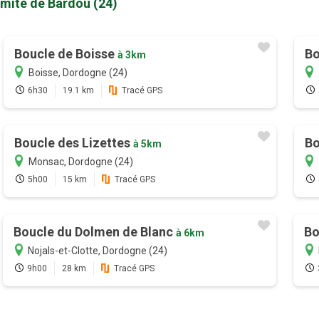
imité de Bardou (24)
Boucle de Boisse
Bo
à 3km
Boisse, Dordogne (24)
6h30
19.1 km
Tracé GPS
Boucle des Lizettes
Bo
à 5km
Monsac, Dordogne (24)
5h00
15 km
Tracé GPS
Boucle du Dolmen de Blanc
Bo
à 6km
Nojals-et-Clotte, Dordogne (24)
9h00
28 km
Tracé GPS