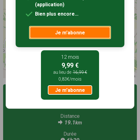
(application)
Bien plus encore...
Je m'abonne
12 mois
9,99 €
au lieu de
16,99 €
©
OpenStreetMap
contributors
0,83€/mois
Je m'abonne
Voir la fiche
Distance
19.1
km
Durée