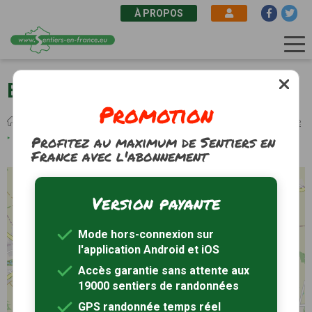
À PROPOS
Aller
au
Boisse (24) - Boucle de Boisse
contenu
Promotion
principal
Fil
Sentiers de randonnée
Nouvelle-Aquitaine
Dordogne
Boisse
d'Ariane
Randonnée Boucle de Boisse
Profitez au maximum de Sentiers en
France avec l'abonnement
+
Version payante
−
Mode hors-connexion sur
l'application Android et iOS
Accès garantie sans attente aux
19000 sentiers de randonnées
GPS randonnée temps réel