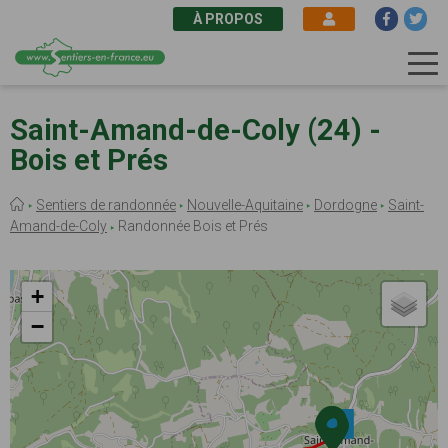
À PROPOS
Aller
au
Saint-Amand-de-Coly (24) -
contenu
Bois et Prés
principal
Fil
Sentiers de randonnée
Nouvelle-Aquitaine
Dordogne
Saint-
d'Ariane
Amand-de-Coly
Randonnée Bois et Prés
+
−