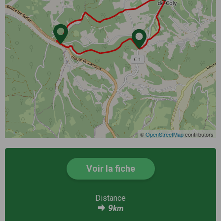
©
OpenStreetMap
contributors
Voir la fiche
Distance
9
km