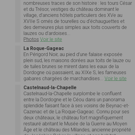
nombreuses traces de son histoire : les tours César
et du Trésor, vestiges du château dominant le
village, d’anciens hôtels particuliers des XVe au
XVIIe S ornés de tourelles ou d‘échauguettes et
des demeures plus simples aux toits couverts de
lauzes ou d’ardoises...
Photos
Voir le site
La Roque-Gageac
En Périgord Noir, au pied d’une falaise exposée
plein sud, les maisons dorées aux toits de lauze ou
de tuiles brunes se mirent dans les eaux de la
Dordogne où passaient, au XIXe S, les fameuses
gabares chargées de marchandises...
Voir le site
Castelnaud-la-Chapelle
Castelnaud-la-Chapelle surplombe le confluent
entre la Dordogne et le Céou dans un panorama
splendide faisant face à ses voisins de Beynac-et-
Cazenac et de La Roque-Gageac. Connu pour ses
deux châteaux, le château fort magnifiquement
restauré abritant le Musée de la Guerre au Moyen
Âge et le château des Milandes, ancienne propriété