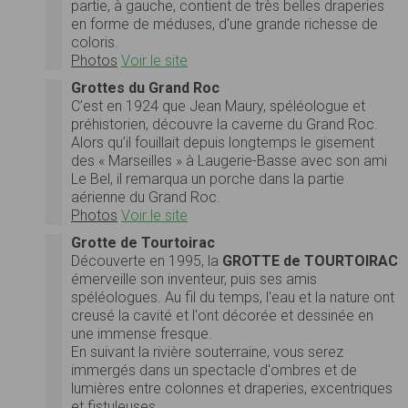
partie, à gauche, contient de très belles draperies
en forme de méduses, d'une grande richesse de
coloris.
Photos
Voir le site
Grottes du Grand Roc
C’est en 1924 que Jean Maury, spéléologue et
préhistorien, découvre la caverne du Grand Roc.
Alors qu’il fouillait depuis longtemps le gisement
des « Marseilles » à Laugerie-Basse avec son ami
Le Bel, il remarqua un porche dans la partie
aérienne du Grand Roc.
Photos
Voir le site
Grotte de Tourtoirac
Découverte en 1995, la
GROTTE de TOURTOIRAC
émerveille son inventeur, puis ses amis
spéléologues. Au fil du temps, l'eau et la nature ont
creusé la cavité et l'ont décorée et dessinée en
une immense fresque.
En suivant la rivière souterraine, vous serez
immergés dans un spectacle d'ombres et de
lumières entre colonnes et draperies, excentriques
et fistuleuses…