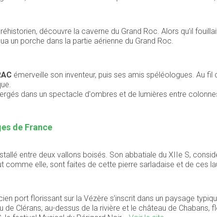
historien, découvre la caverne du Grand Roc. Alors qu’il fouilla
qua un porche dans la partie aérienne du Grand Roc.
RAC
émerveille son inventeur, puis ses amis spéléologues. Au fil d
sque.
mmergés dans un spectacle d'ombres et de lumières entre colonnes
ages de France
tallé entre deux vallons boisés. Son abbatiale du XIIe S, consid
tout comme elle, sont faites de cette pierre sarladaise et de ces 
ien port florissant sur la Vézère s’inscrit dans un paysage typiq
au de Clérans, au-dessus de la rivière et le château de Chabans, fle