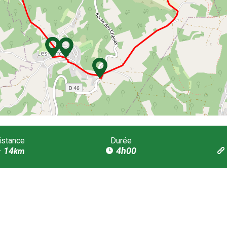
istance
Durée
14
4h00
km