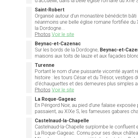
d’accueillir, dans la belle église romane du XIIe S
Saint-Robert
Organisé autour d’un monastère bénédictin bâti 
néanmoins une belle église romane fortifiée du 
la Dordogne...
Photos
Voir le site
Beynac-et-Cazenac
Sur les bords de la Dordogne,
Beynac-et-Caze
maisons aux toits de lauze et aux façades blon
Turenne
Portant le nom d’une puissante vicomté ayant rég
histoire : les tours César et du Trésor, vestiges
d‘échauguettes et des demeures plus simples aux
Photos
Voir le site
La Roque-Gageac
En Périgord Noir, au pied d’une falaise exposée 
passaient, au XIXe S, les fameuses gabares ch
Castelnaud-la-Chapelle
Castelnaud-la-Chapelle surplombe le confluent 
La Roque-Gageac. Connu pour ses deux châteaux