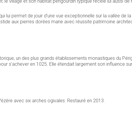
 le village et son habitat périgourdin typique recèle lui aussi d
i lui permet de jouir d’une vue exceptionnelle sur la vallée de l
de aux pierres dorées marie avec réussite patrimoine architectu
ique, un des plus grands établissements monastiques du Périgord
 s’achever en 1025. Elle étendait largement son influence sur l
Vézère avec six arches ogivales. Restauré en 2013.