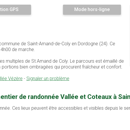
tion GPS
Mode hors-ligne
 la commune de Saint-Amand-de-Coly en Dordogne (24). Ce
e 4h00 de marche.
s multiples de St.Amand de Coly. Le parcours est émaillé de
ortions bien ombragées qui procurent fraîcheur et confort.
llée Vézère
-
Signaler un problème
sentier de randonnée Vallée et Coteaux à Sa
onnée. Ces lieux peuvent être accessibles et visibles depuis le s