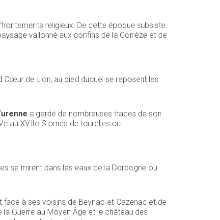
 affrontements religieux. De cette époque subsiste
 paysage vallonné aux confins de la Corrèze et de
 Cœur de Lion, au pied duquel se reposent les
Turenne
a gardé de nombreuses traces de son
 XVe au XVIIe S ornés de tourelles ou
unes se mirent dans les eaux de la Dordogne où
t face à ses voisins de Beynac-et-Cazenac et de
e la Guerre au Moyen Âge et le château des