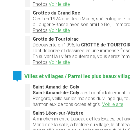
Photos
Voir le site
Grottes du Grand Roc
C’est en 1924 que Jean Maury, spéléologue et pré
à Laugerie-Basse avec son ami Le Bel, il remar
Photos
Voir le site
Grotte de Tourtoirac
Découverte en 1995, la
GROTTE de TOURTOI
l'ont décorée et dessinée en une immense fre
En suivant la rivière souterraine, vous serez i
Photos
Voir le site
Villes et villages / Parmi les plus beaux vill
Saint-Amand-de-Coly
Saint-Amand-de-Coly
s’est confortablement ins
Périgord, veille sur les maisons du village qui, 
harmonieux de tons ocres et gris.
Voir le site
Saint-Léon-sur-Vézère
A mi-chemin entre Lascaux et les Eyzies, cet anc
Manoir de la salle, à l’entrée du village, le châte