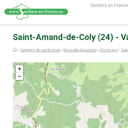
Sentiers en France,
Aller
au
Saint-Amand-de-Coly (24) - Va
contenu
principal
Fil
Sentiers de randonnée
Nouvelle-Aquitaine
Dordogne
Sai
d'Ariane
+
−