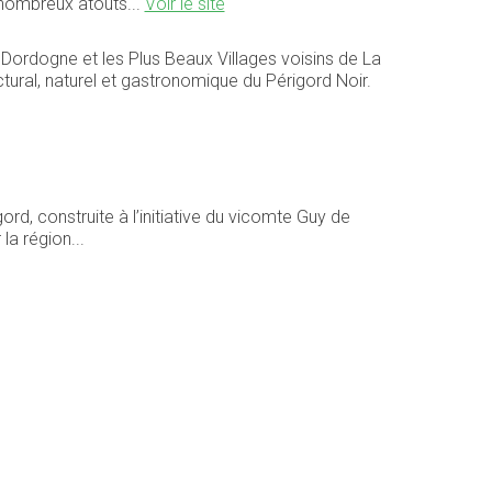
e nombreux atouts...
Voir le site
a Dordogne et les Plus Beaux Villages voisins de La
ral, naturel et gastronomique du Périgord Noir.
, construite à l’initiative du vicomte Guy de
a région...