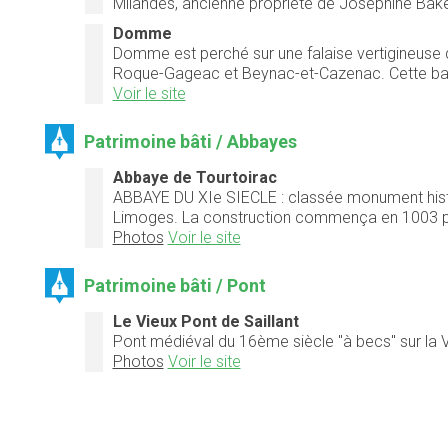
Milandes, ancienne propriété de Joséphine Baker,
Domme
Domme est perché sur une falaise vertigineuse qu
Roque-Gageac et Beynac-et-Cazenac. Cette basti
Voir le site
Patrimoine bâti / Abbayes
Abbaye de Tourtoirac
ABBAYE DU XIe SIECLE : classée monument histor
Limoges. La construction commença en 1003 pour
Photos
Voir le site
Patrimoine bâti / Pont
Le Vieux Pont de Saillant
Pont médiéval du 16ème siècle "à becs" sur la 
Photos
Voir le site