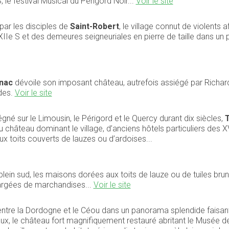
, le festival Musical du Périgord Noir...
Voir le site
par les disciples de
Saint-Robert
, le village connut de violents
XIIe S et des demeures seigneuriales en pierre de taille dans un
nac
dévoile son imposant château, autrefois assiégé par Richard
des.
Voir le site
né sur le Limousin, le Périgord et le Quercy durant dix siècles,
 du château dominant le village, d’anciens hôtels particuliers des
 toits couverts de lauzes ou d’ardoises...
plein sud, les maisons dorées aux toits de lauze ou de tuiles br
argées de marchandises...
Voir le site
entre la Dordogne et le Céou dans un panorama splendide faisan
, le château fort magnifiquement restauré abritant le Musée d