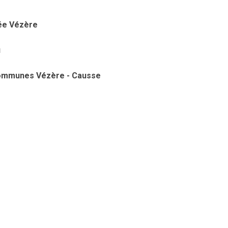
ée Vézère
u
communes Vézère - Causse