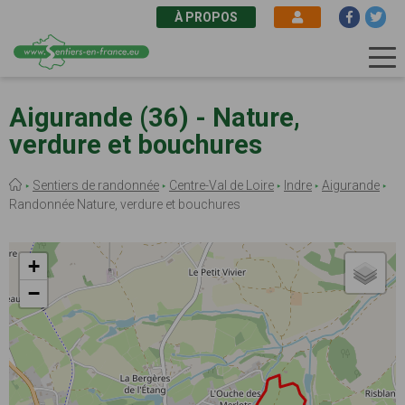
À PROPOS
Aller
au
Aigurande (36) - Nature,
contenu
verdure et bouchures
principal
Fil
Sentiers de randonnée
Centre-Val de Loire
Indre
Aigurande
d'Ariane
Randonnée Nature, verdure et bouchures
+
−