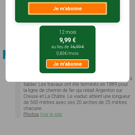
Le château entouré de douves édifié au XIVème siècle sur les
Je m'abonne
vestiges de la forteresse médiévale dont il ne reste que le donjon
et quelques unes des onze tours. Cette édifice est situé sur un
éperon naturel dominant la vallée du Gourdon. Au-dessus du
jardin, merveilleux panorama...
12 mois
Photos
9,99 €
Voir le site
au lieu de
16,99 €
0,83€/mois
Patrimoine bâti / Pont
Je m'abonne
Viaduc de l'Auzon
C'est un ouvrage spectaculaire qui permet le
franchissement de l'Auzon, situé 40 m en-dessus du
tablier. Les travaux ont été terminés en 1889 pour
la ligne de chemin de fer qui reliait Argenton sur
Creuse et La Châtre. Le viaduc atteint une longueur
de 500 mètres avec ses 20 arches de 25 mètres
chacune…
Photos
Voir le site