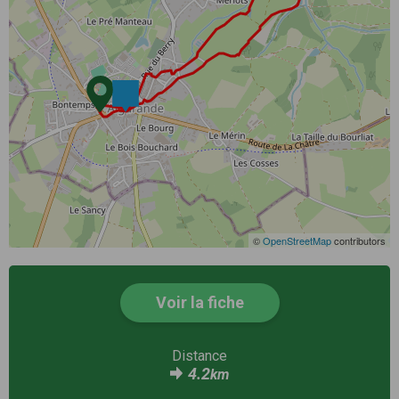
©
OpenStreetMap
contributors
Voir la fiche
Distance
4.2
km