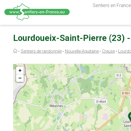
Sentiers en France,
Aller
au
Lourdoueix-Saint-Pierre (23) -
contenu
principal
Fil
Sentiers de randonnée
Nouvelle-Aquitaine
Creuse
Lourdo
d'Ariane
+
−