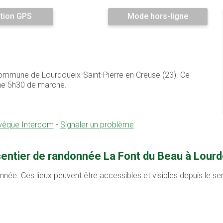
tion GPS
Mode hors-ligne
 commune de Lourdoueix-Saint-Pierre en Creuse (23). Ce
ne 5h30 de marche.
Evêque Intercom
-
Signaler un problème
sentier de randonnée La Font du Beau à Lourd
onnée. Ces lieux peuvent être accessibles et visibles depuis le s