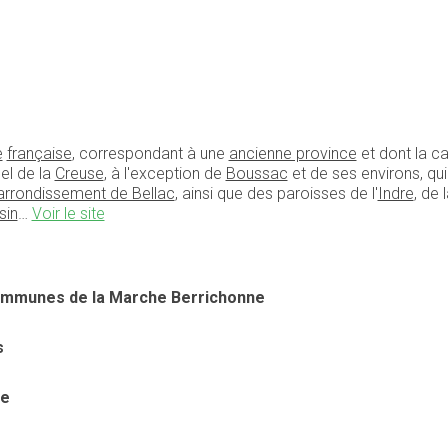
e
française
, correspondant à une
ancienne province
et dont la ca
el de la
Creuse
, à l'exception de
Boussac
et de ses environs, qui
arrondissement de Bellac
, ainsi que des paroisses de l'
Indre
, de 
sin
…
Voir le site
ommunes de la Marche Berrichonne
s
se