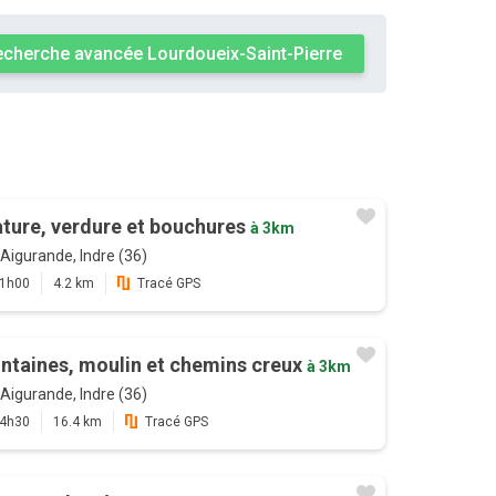
cherche avancée Lourdoueix-Saint-Pierre
ture, verdure et bouchures
à 3km
Aigurande, Indre (36)
1h00
4.2 km
Tracé GPS
ntaines, moulin et chemins creux
à 3km
Aigurande, Indre (36)
4h30
16.4 km
Tracé GPS