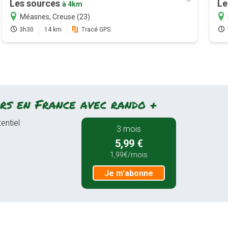
Les sources
Le
à 4km
Méasnes, Creuse (23)
3h30
14 km
Tracé GPS
rs en France avec rando +
entiel
3 mois
5,99 €
1,99€/mois
Je m'abonne