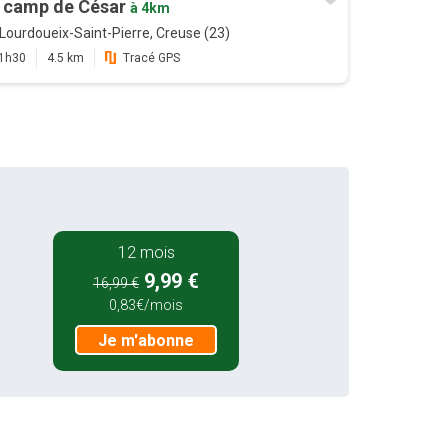
 camp de César
à 4km
Lourdoueix-Saint-Pierre, Creuse (23)
1h30
4.5 km
Tracé GPS
12 mois
9,99 €
16,99 €
0,83€/mois
Je m'abonne