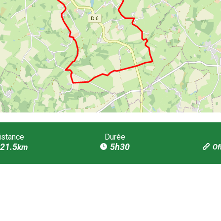
istance
Durée
21.5
5h30
km
Of