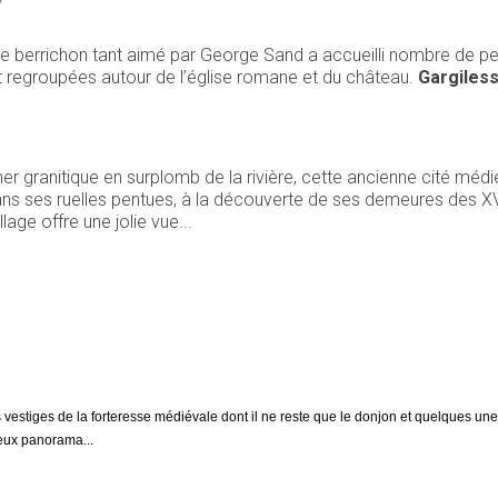
age berrichon tant aimé par George Sand a accueilli nombre de pe
regroupées autour de l’église romane et du château.
Gargiles
her granitique en surplomb de la rivière, cette ancienne cité mé
ns ses ruelles pentues, à la découverte de ses demeures des XVe
llage offre une jolie vue...
estiges de la forteresse médiévale dont il ne reste que le donjon et quelques unes
eux panorama...