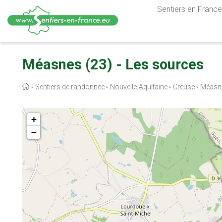
Sentiers en France,
Aller
au
Méasnes (23) - Les sources
contenu
principal
Fil
Sentiers de randonnée
Nouvelle-Aquitaine
Creuse
Méasn
d'Ariane
+
−