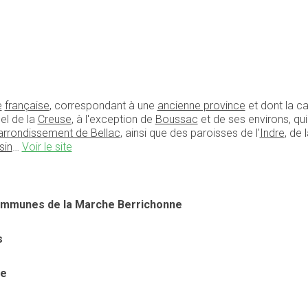
e
française
, correspondant à une
ancienne province
et dont la ca
el de la
Creuse
, à l'exception de
Boussac
et de ses environs, qui
arrondissement de Bellac
, ainsi que des paroisses de l'
Indre
, de 
sin
…
Voir le site
ommunes de la Marche Berrichonne
s
se