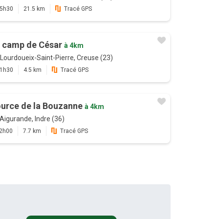
5h30
21.5 km
Tracé GPS
 camp de César
à 4km
Lourdoueix-Saint-Pierre, Creuse (23)
1h30
4.5 km
Tracé GPS
urce de la Bouzanne
à 4km
Aigurande, Indre (36)
2h00
7.7 km
Tracé GPS