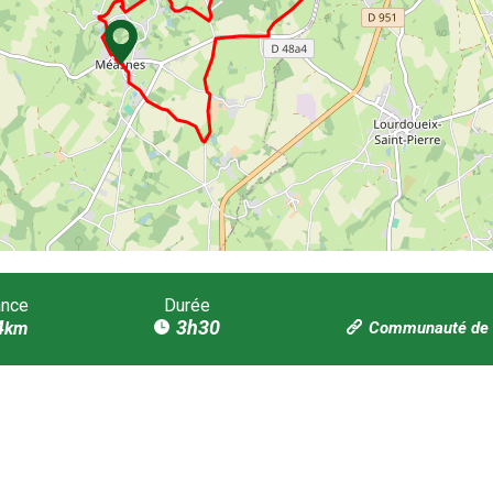
ance
Durée
4
3h30
km
Communauté de 