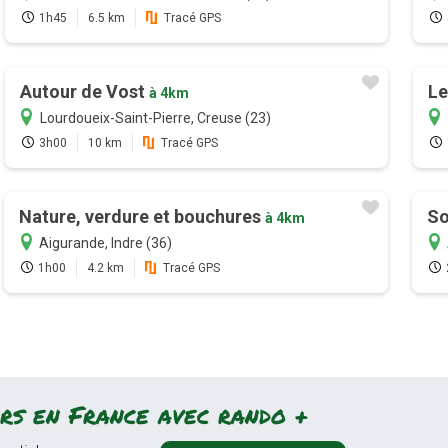
1h45
6.5 km
Tracé GPS
Autour de Vost
Le
à 4km
Lourdoueix-Saint-Pierre, Creuse (23)
3h00
10 km
Tracé GPS
Nature, verdure et bouchures
So
à 4km
Aigurande, Indre (36)
1h00
4.2 km
Tracé GPS
rs en France avec rando +