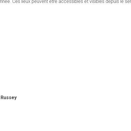
onnée. Ces lieux peuvent être accessibles et visibles depuis le s
e Russey