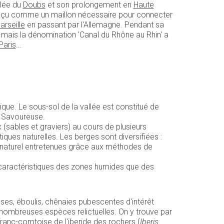
allée du
Doubs
et son prolongement en
Haute
conçu comme un maillon nécessaire pour connecter
arseille
en passant par l'Allemagne. Pendant sa
' mais la dénomination 'Canal du Rhône au Rhin' a
Paris
…
ique. Le sous-sol de la vallée est constitué de
a Savoureuse.
(sables et graviers) au cours de plusieurs
ques naturelles. Les berges sont diversifiées :
re naturel entretenues grâce aux méthodes de
 caractéristiques des zones humides que des
ses, éboulis, chênaies pubescentes d'intérêt
e nombreuses espèces relictuelles. On y trouve par
n franc-comtoise de l'iberide des rochers (
Iberis