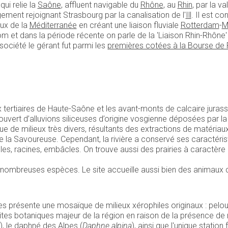
qui relie la
Saône
, affluent navigable du
Rhône
, au
Rhin
, par la v
gement rejoignant Strasbourg par la canalisation de l'
Ill
. Il est 
eux de la
Méditerranée
en créant une liaison fluviale
Rotterdam
-
M
nom et dans la période récente on parle de la 'Liaison Rhin-Rhône
société le gérant fut parmi les
premières cotées à la Bourse de 
x tertiaires de Haute-Saône et les avant-monts de calcaire jurass
uvert d’alluvions siliceuses d’origine vosgienne déposées par l
de milieux très divers, résultants des extractions de matériaux 
la Savoureuse. Cependant, la rivière a conservé ses caractéristi
bles, racines, embâcles. On trouve aussi des prairies à caractè
de nombreuses espèces. Le site accueille aussi bien des animaux
es présente une mosaïque de milieux xérophiles originaux : pelou
 sites botaniques majeur de la région en raison de la présence d
), le daphné des Alpes (
Daphne alpina
), ainsi que l'unique statio