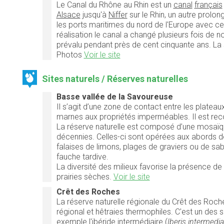
Le Canal du Rhône au Rhin est un
canal
français
Alsace
jusqu'à
Niffer
sur le Rhin, un autre prolon
les ports maritimes du nord de l'Europe avec c
réalisation le canal a changé plusieurs fois de 
prévalu pendant près de cent cinquante ans. La 
Photos
Voir le site
Sites naturels / Réserves naturelles
Basse vallée de la Savoureuse
Il s’agit d’une zone de contact entre les plateau
marnes aux propriétés imperméables. Il est reco
La réserve naturelle est composé d’une mosaïque 
décennies. Celles-ci sont opérées aux abords de 
falaises de limons, plages de graviers ou de sa
fauche tardive.
La diversité des milieux favorise la présence 
prairies sèches.
Voir le site
Crêt des Roches
La réserve naturelle régionale du Crêt des Roch
régional et hêtraies thermophiles. C'est un des
exemple l'ibéride intermédiaire (
Iberis intermedia