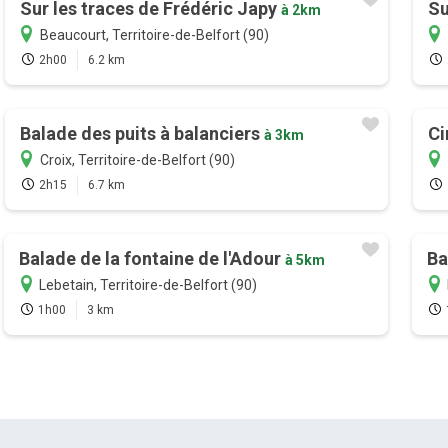
Sur les traces de Frédéric Japy
Su
à 2km
Beaucourt, Territoire-de-Belfort (90)
2h00
6.2 km
Balade des puits à balanciers
Ci
à 3km
Croix, Territoire-de-Belfort (90)
2h15
6.7 km
Balade de la fontaine de l'Adour
Ba
à 5km
Lebetain, Territoire-de-Belfort (90)
1h00
3 km