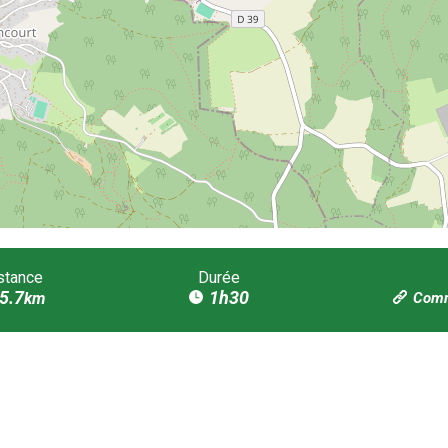
stance
Durée
5.7
1h30
km
Comm