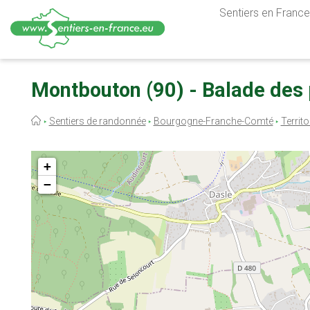
Sentiers en France,
Aller
au
Montbouton (90) - Balade des 
contenu
principal
Fil
Sentiers de randonnée
Bourgogne-Franche-Comté
Territo
d'Ariane
+
−