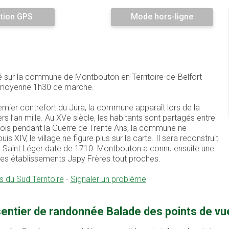
tion GPS
Mode hors-ligne
ué sur la commune de Montbouton en Territoire-de-Belfort
en moyenne 1h30 de marche.
remier contrefort du Jura, la commune apparaît lors de la
 l’an mille. Au XVe siècle, les habitants sont partagés entre
édois pendant la Guerre de Trente Ans, la commune ne
 XIV, le village ne figure plus sur la carte. Il sera reconstruit
ine Saint Léger date de 1710. Montbouton a connu ensuite une
es établissements Japy Frères tout proches.
u Sud Territoire
-
Signaler un problème
sentier de randonnée Balade des points de v