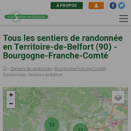
À PROPOS
Aller
au
Tous les sentiers de randonnée
contenu
en Territoire-de-Belfort (90) -
principal
Bourgogne-Franche-Comté
Fil
Sentiers de randonnée
Bourgogne-Franche-Comté
d'Ariane
Randonnées Territoire-de-Belfort
+
−
13
13