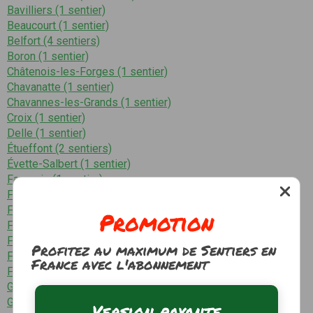
Bavilliers (1 sentier)
Beaucourt (1 sentier)
Belfort (4 sentiers)
Boron (1 sentier)
Châtenois-les-Forges (1 sentier)
Chavanatte (1 sentier)
Chavannes-les-Grands (1 sentier)
Croix (1 sentier)
Delle (1 sentier)
Étueffont (2 sentiers)
Évette-Salbert (1 sentier)
Faverois (1 sentier)
Fêche-l'Église (1 sentier)
Felon (2 sentiers)
Promotion
Florimont (1 sentier)
Fontaine (1 sentier)
Profitez au maximum de Sentiers en
Frais (1 sentier)
France avec l'abonnement
Froidefontaine (1 sentier)
Giromagny (3 sentiers)
Grandvillars (1 sentier)
Version payante