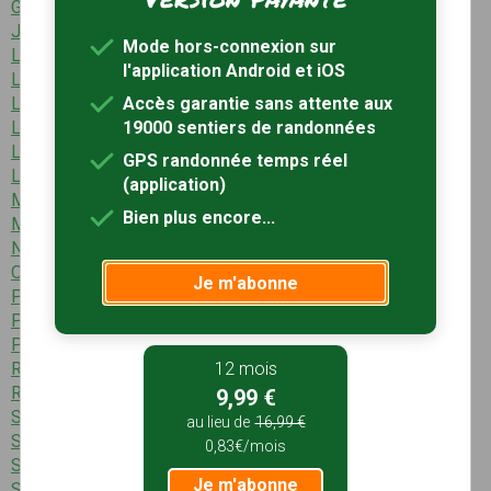
Grosmagny (1 sentier)
Joncherey (1 sentier)
Mode hors-connexion sur
Lachapelle-sous-Rougemont (2 sentiers)
l'application Android et iOS
Lacollonge (1 sentier)
Accès garantie sans attente aux
Lamadeleine-Val-des-Anges (2 sentiers)
19000 sentiers de randonnées
Lebetain (1 sentier)
Lepuix (3 sentiers)
GPS randonnée temps réel
Leval (1 sentier)
(application)
Montbouton (1 sentier)
Bien plus encore...
Montreux-Château (2 sentiers)
Novillard (1 sentier)
Offemont (2 sentiers)
Je m'abonne
Petitefontaine (1 sentier)
Petitmagny (1 sentier)
Phaffans (1 sentier)
12 mois
Réchésy (3 sentiers)
Rougemont-le-Château (4 sentiers)
9,99 €
Saint-Dizier-l'Évêque (3 sentiers)
au lieu de
16,99 €
Saint-Germain-le-Châtelet (1 sentier)
0,83€/mois
Sermamagny (5 sentiers)
Je m'abonne
Suarce (1 sentier)