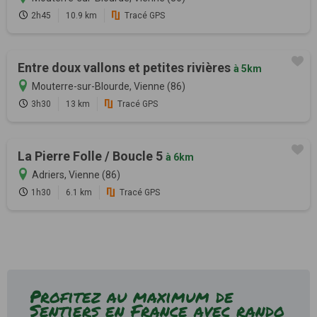
2h45
10.9 km
Tracé GPS
Entre doux vallons et petites rivières
à 5km
Mouterre-sur-Blourde, Vienne (86)
3h30
13 km
Tracé GPS
La Pierre Folle / Boucle 5
à 6km
Adriers, Vienne (86)
1h30
6.1 km
Tracé GPS
Profitez au maximum de
Sentiers en France avec rando