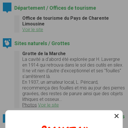
Département / Offices de tourisme
Office de tourisme du Pays de Charente
Limousine
Voir le site
Sites naturels / Grottes
Grotte de la Marche
La cavité a d'abord été explorée par H. Lavergne
en 1914 qui retrouva dans le sol des outils en silex.
Il ne vit rien d'autre d'exceptionnel et ses "fouilles"
s'arrêtèrent là.
En 1937, un amateur local, L. Péricard,
recommença des fouilles et mis au jour des pierres
gravées, des restes de parure ainsi que des objets
lithiques et osseux…
Photos
Voir le site
Villes et villages / Parmi les plus beaux villages
de France