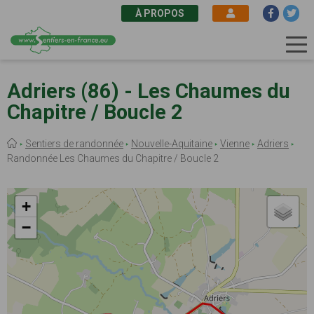
À PROPOS
Aller
au
Adriers (86) - Les Chaumes du
contenu
Chapitre / Boucle 2
principal
Fil
Sentiers de randonnée
Nouvelle-Aquitaine
Vienne
Adriers
d'Ariane
Randonnée Les Chaumes du Chapitre / Boucle 2
+
−