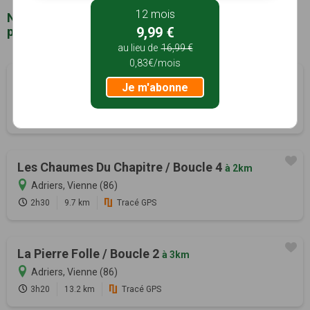
12 mois
Notre sélection de sentiers de randonnée à
proximité de Adriers (86)
9,99 €
au lieu de
16,99 €
0,83€/mois
Les Chaumes du Chapitre / Boucle 3
à 848m
Je m'abonne
Adriers, Vienne (86)
1h40
6.7 km
Tracé GPS
Les Chaumes Du Chapitre / Boucle 4
à 2km
Adriers, Vienne (86)
2h30
9.7 km
Tracé GPS
La Pierre Folle / Boucle 2
à 3km
Adriers, Vienne (86)
3h20
13.2 km
Tracé GPS