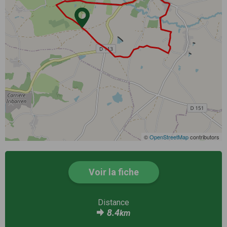
©
OpenStreetMap
contributors
Voir la fiche
Distance
8.4
km