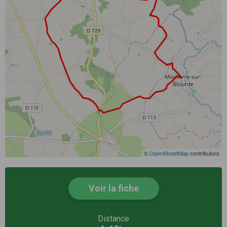
©
OpenStreetMap
contributors
Voir la fiche
Distance