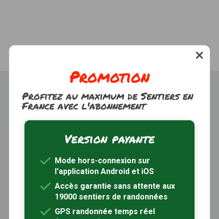
Promotion
Profitez au maximum de Sentiers en
France avec l'abonnement
Version payante
Trouver une randonnée
À propos
Mode hors-connexion sur
Inscription / Connexion
l'application Android et iOS
Abonnement Rando+
Calendrier randos
Accès garantie sans attente aux
19000 sentiers de randonnées
Sites partenaires
Contactez-nous
GPS randonnée temps réel