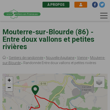
À PROPOS
Aller
au
Mouterre-sur-Blourde (86) -
contenu
Entre doux vallons et petites
principal
rivières
Fil
Sentiers de randonnée
Nouvelle-Aquitaine
Vienne
Mouterre-
d'Ariane
sur-Blourde
Randonnée Entre doux vallons et petites rivières
+
−