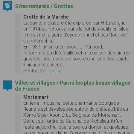
Sites naturels / Grottes
Grotte de la Marche
La cavité a d'abord été explorée par H. Lavergne
en 1914 qui retrouva dans le sol des outils en silex.
Il ne vit rien d'autre d'exceptionnel et ses "fouilles"
s'arrêtèrent là.
En 1937, un amateur local, L. Péricard,
recommença des fouilles et mis au jour des pierres
gravées, des restes de parure ainsi que des objets
lithiques et osseux…
Photos
Voir le site
Villes et villages / Parmi les plus beaux villages
de France
Mortemart
En terre limousine, cette charmante bourgade
fleurie s’est développée autour du château bâti au
Xème S par Abon Drut, Seigneur de Mortemart.
Détruit sur l’ordre du Cardinal de Richelieu, il n’en
reste aujourd’hui que la tour du donjon et quelques
salles devenues lieux d’expositions. Si les couvents