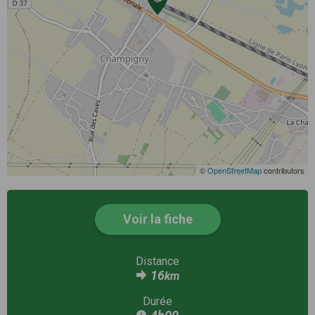
©
OpenStreetMap
contributors
Voir la fiche
Distance
16
km
Durée