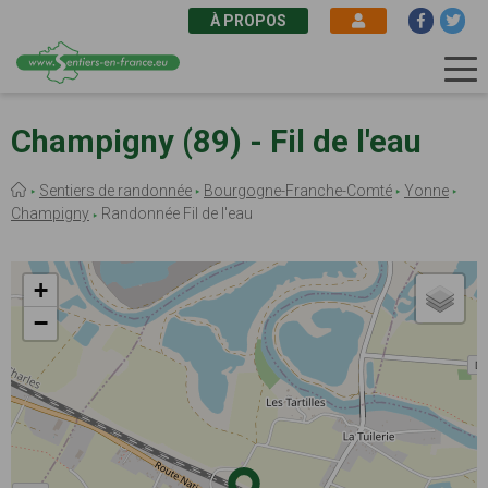
À PROPOS
Aller
au
Champigny (89) - Fil de l'eau
contenu
principal
Fil
Sentiers de randonnée
Bourgogne-Franche-Comté
Yonne
d'Ariane
Champigny
Randonnée Fil de l'eau
+
−