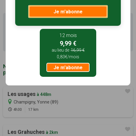
Je m'abonne
Il existe d'autres sentiers de randonnée à Champigny
(89) pour découvrir le terroir
12 mois
Recherche avancée Champigny
9,99 €
au lieu de
16,99 €
0,83€/mois
Notre sélection de sentiers de randonnée à
Je m'abonne
proximité de Champigny (89)
Les usages
à 448m
Champigny, Yonne (89)
4h30
17 km
Les Grahuches
à 2km