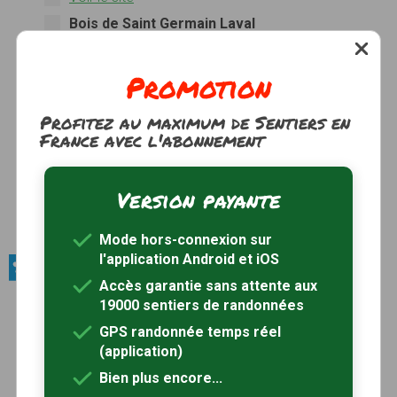
Bois de Saint Germain Laval
Voir le site
Bois de la Brandelle
Promotion
Bois de Valence
Voir le site
Profitez au maximum de Sentiers en
France avec l'abonnement
Forêt de Champlitte
Voir le site
Bois de Nanteau-Poligny
Version payante
Voir le site
Bois de Villiers
Mode hors-connexion sur
l'application Android et iOS
Produits du terroir / Fromages
Accès garantie sans attente aux
La Pierre-qui-Vire
19000 sentiers de randonnées
La Pierre-qui-vire est un fromage au lait cru entier.
GPS randonnée temps réel
Sa croûte lisse est colorée rougeâtre avec du
(application)
rocou.
Voir le site
Bien plus encore...