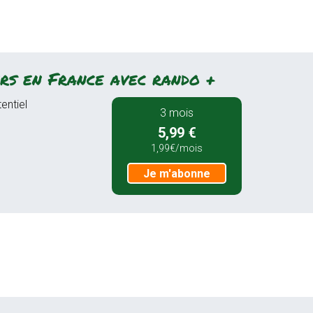
rs en France avec rando +
entiel
3 mois
5,99 €
1,99€/mois
Je m'abonne