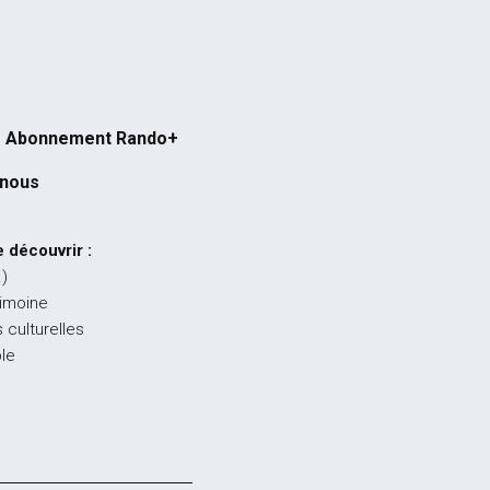
Abonnement Rando+
-nous
 découvrir :
…)
rimoine
 culturelles
ble