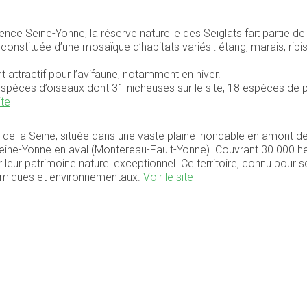
nce Seine-Yonne, la réserve naturelle des Seiglats fait partie de la
nstituée d’une mosaïque d’habitats variés : étang, marais, ripis
t attractif pour l’avifaune, notamment en hiver.
spèces d’oiseaux dont 31 nicheuses sur le site, 18 espèces de pap
ite
de la Seine, située dans une vaste plaine inondable en amont de 
eine-Yonne en aval (Montereau-Fault-Yonne). Couvrant 30 000 he
eur patrimoine naturel exceptionnel. Ce territoire, connu pour 
onomiques et environnementaux.
Voir le site