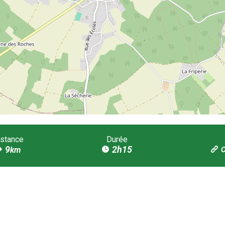
istance
Durée
9
2h15
km