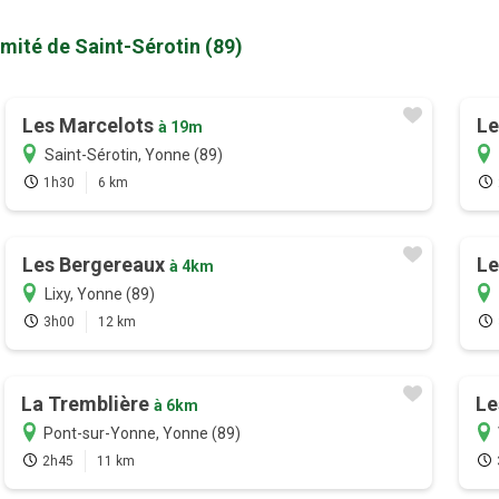
mité de Saint-Sérotin (89)
Les Marcelots
Le
à 19m
Saint-Sérotin, Yonne (89)
1h30
6 km
Les Bergereaux
Le
à 4km
Lixy, Yonne (89)
3h00
12 km
La Tremblière
Le
à 6km
Pont-sur-Yonne, Yonne (89)
2h45
11 km