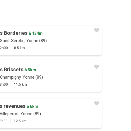
s Borderies
à 134m
Saint-Sérotin, Yonne (89)
2h00
8.5 km
s Brissets
à 5km
Champigny, Yonne (89)
3h00
11.5 km
s revenues
à 6km
Villeperrot, Yonne (89)
3h30
12.5 km