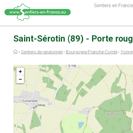
Sentiers en France,
Aller
au
Saint-Sérotin (89) - Porte rou
contenu
principal
Fil
Sentiers de randonnée
Bourgogne-Franche-Comté
Yonne
d'Ariane
+
−