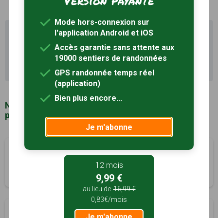
Version payante
Mode hors-connexion sur
l'application Android et iOS
Il existe d'autres sentiers de randonnée à Thorigny-
sur-Oreuse (89) pour découvrir le terroir
Accès garantie sans attente aux
19000 sentiers de randonnées
Recherche avancée Thorigny-sur-Oreuse
GPS randonnée temps réel
(application)
Bien plus encore...
Notre sélection de sentiers de randonnée à
proximité de Thorigny-sur-Oreuse (89)
Je m'abonne
Tirelouse
à 285m
Thorigny-sur-Oreuse, Yonne (89)
12 mois
5h00
19 km
9,99 €
au lieu de
16,99 €
0,83€/mois
Pierres à l'eau
à 295m
Je m'abonne