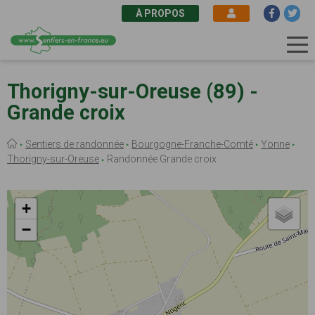
À PROPOS
Aller
au
Thorigny-sur-Oreuse (89) -
contenu
Grande croix
principal
Fil
Sentiers de randonnée
Bourgogne-Franche-Comté
Yonne
d'Ariane
Thorigny-sur-Oreuse
Randonnée Grande croix
+
−