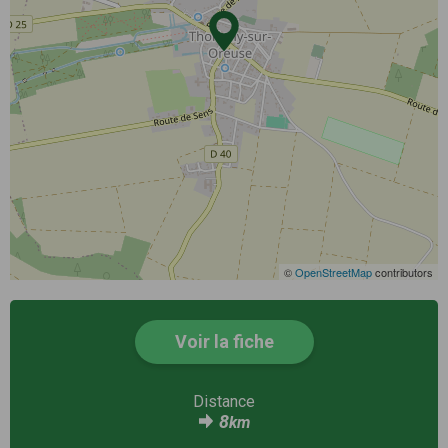
©
OpenStreetMap
contributors
Voir la fiche
Distance
8
km