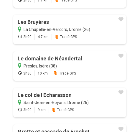
2h30
7.1 km
Tracé GPS
Les Bruyères
La Chapelle-en-Vercors, Drôme (26)
2h00
4.7 km
Tracé GPS
Le domaine de Néandertal
Presles, Isère (38)
3h30
10 km
Tracé GPS
Le col de l'Echarasson
Saint-Jean-en-Royans, Drôme (26)
3h00
9 km
Tracé GPS
Grotte et cascade de Frochet