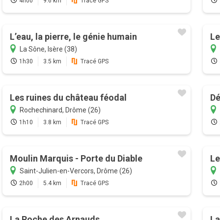
4h00
9.6 km
Tracé GPS
L’eau, la pierre, le génie humain
Le
La Sône, Isère (38)
1h30
3.5 km
Tracé GPS
Les ruines du château féodal
Dé
Rochechinard, Drôme (26)
1h10
3.8 km
Tracé GPS
Moulin Marquis - Porte du Diable
Le
Saint-Julien-en-Vercors, Drôme (26)
2h00
5.4 km
Tracé GPS
La Roche des Arnauds
La