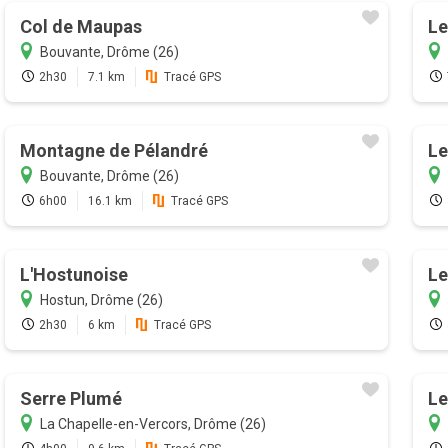
Col de Maupas
Le
Bouvante, Drôme (26)
2h30
7.1 km
Tracé GPS
Montagne de Pélandré
Le
Bouvante, Drôme (26)
6h00
16.1 km
Tracé GPS
L'Hostunoise
Le
Hostun, Drôme (26)
2h30
6 km
Tracé GPS
Serre Plumé
Le
La Chapelle-en-Vercors, Drôme (26)