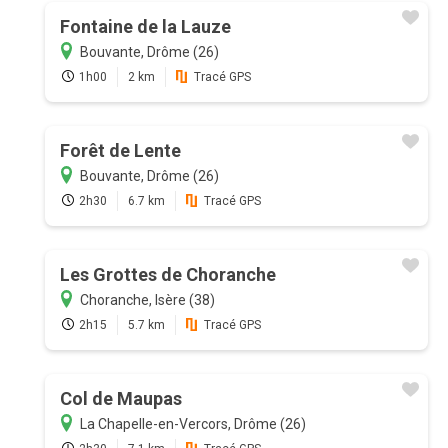
Fontaine de la Lauze
Bouvante, Drôme (26)
1h00
2 km
Tracé GPS
Forêt de Lente
Bouvante, Drôme (26)
2h30
6.7 km
Tracé GPS
Les Grottes de Choranche
Choranche, Isère (38)
2h15
5.7 km
Tracé GPS
Col de Maupas
La Chapelle-en-Vercors, Drôme (26)