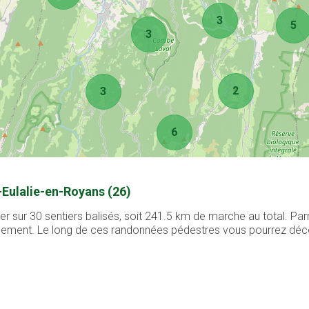
3
5
3
2
3
6
-Eulalie-en-Royans (26)
r sur 30 sentiers balisés, soit 241.5 km de marche au total. Pa
cilement. Le long de ces randonnées pédestres vous pourrez déco