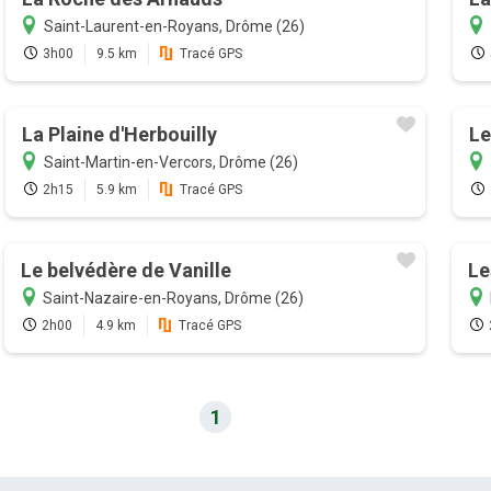
Saint-Laurent-en-Royans, Drôme (26)
3h00
9.5 km
Tracé GPS
La Plaine d'Herbouilly
Le
Saint-Martin-en-Vercors, Drôme (26)
2h15
5.9 km
Tracé GPS
Le belvédère de Vanille
Le
Saint-Nazaire-en-Royans, Drôme (26)
2h00
4.9 km
Tracé GPS
1