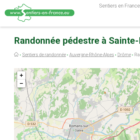
Sentiers en France,
Aller
au
Randonnée pédestre à Sainte-
contenu
principal
Fil
Sentiers de randonnée
Auvergne-Rhône-Alpes
Drôme
Ran
d'Ariane
+
−