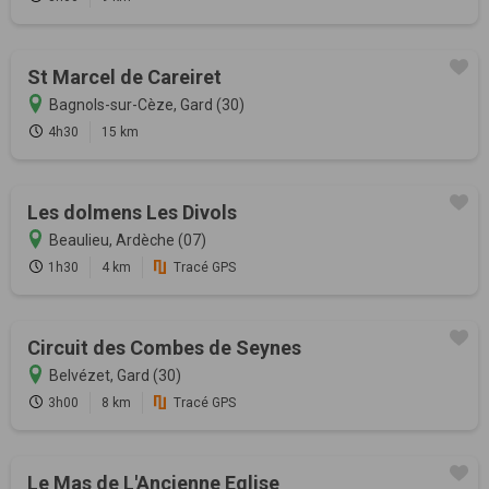
St Marcel de Careiret
Bagnols-sur-Cèze, Gard (30)
4h30
15 km
Les dolmens Les Divols
Beaulieu, Ardèche (07)
1h30
4 km
Tracé GPS
Circuit des Combes de Seynes
Belvézet, Gard (30)
3h00
8 km
Tracé GPS
Le Mas de L'Ancienne Eglise