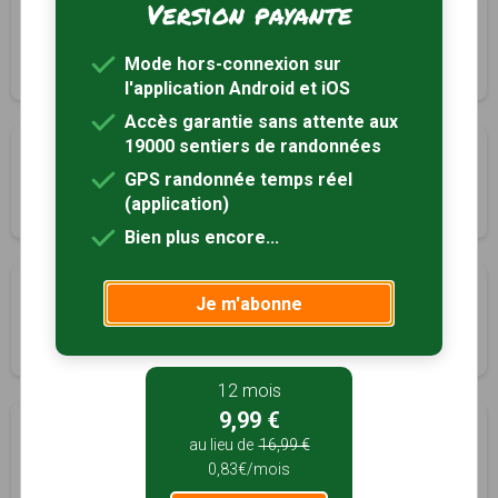
Version payante
Sentier de l'eau
Laudun-l'Ardoise, Gard (30)
Mode hors-connexion sur
2h00
4 km
l'application Android et iOS
Accès garantie sans attente aux
19000 sentiers de randonnées
La Baume de Ronze
GPS randonnée temps réel
Orgnac-l'Aven, Ardèche (07)
(application)
2h00
5.9 km
Tracé GPS
Bien plus encore...
Circuit autour de St laurent de la Vernède
Je m'abonne
Saint-Laurent-la-Vernède, Gard (30)
4h00
17 km
12 mois
9,99 €
Autour de Saint-Marcel
au lieu de
16,99 €
Saint-Marcel-d'Ardèche, Ardèche (07)
0,83€/mois
3h30
11.5 km