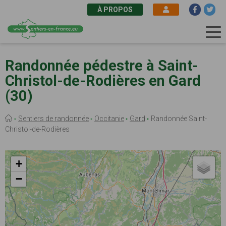
À PROPOS
Aller
au
Randonnée pédestre à Saint-
contenu
Christol-de-Rodières en Gard
principal
(30)
Fil
Sentiers de randonnée
Occitanie
Gard
Randonnée Saint-
d'Ariane
Christol-de-Rodières
+
−