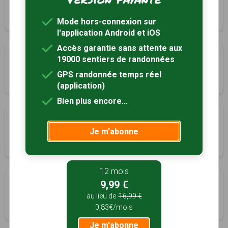
Saint-Genest-Malifaux, Loire (42)
3h00
12 km
Tracé GPS
Mode hors-connexion sur
l'application Android et iOS
Accès garantie sans attente aux
Circuit de la Semène
19000 sentiers de randonnées
Saint-Genest-Malifaux, Loire (42)
GPS randonnée temps réel
4h00
14 km
Tracé GPS
(application)
Bien plus encore...
Le Bois Ternay
Je m'abonne
Saint-Genest-Malifaux, Loire (42)
3h00
12 km
Tracé GPS
12 mois
Patrimoine
9,99 €
Saint-Jean-Bonnefonds, Loire (42)
au lieu de
16,99 €
0,83€/mois
2h00
7 km
Tracé GPS
Je m'abonne