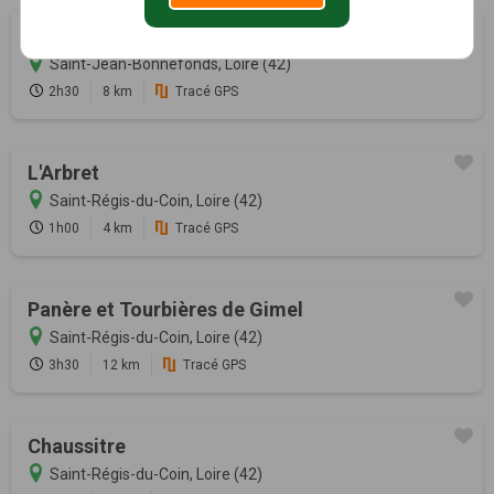
Ligne de partage des eaux
Saint-Jean-Bonnefonds, Loire (42)
2h30
8 km
Tracé GPS
L'Arbret
Saint-Régis-du-Coin, Loire (42)
1h00
4 km
Tracé GPS
Panère et Tourbières de Gimel
Saint-Régis-du-Coin, Loire (42)
3h30
12 km
Tracé GPS
Chaussitre
Saint-Régis-du-Coin, Loire (42)