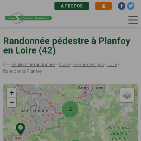
À PROPOS
Aller
au
Randonnée pédestre à Planfoy
contenu
en Loire (42)
principal
Fil
Sentiers de randonnée
Auvergne-Rhône-Alpes
Loire
d'Ariane
Randonnée Planfoy
+
−
2