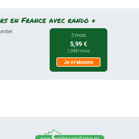
rs en France avec rando +
entiel
3 mois
5,99 €
1,99€/mois
Je m'abonne