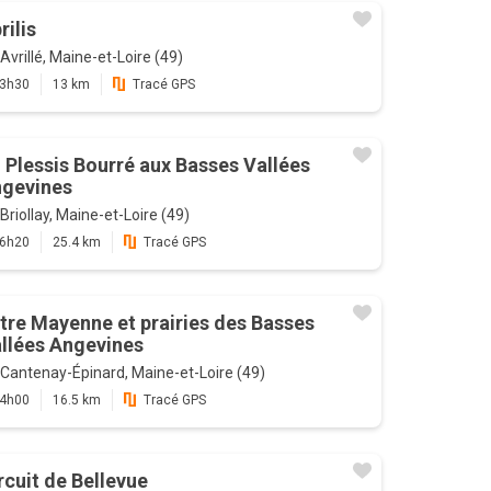
rilis
Avrillé, Maine-et-Loire (49)
3h30
13 km
Tracé GPS
 Plessis Bourré aux Basses Vallées
gevines
Briollay, Maine-et-Loire (49)
6h20
25.4 km
Tracé GPS
tre Mayenne et prairies des Basses
llées Angevines
Cantenay-Épinard, Maine-et-Loire (49)
4h00
16.5 km
Tracé GPS
rcuit de Bellevue