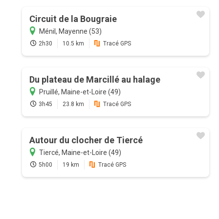
Circuit de la Bougraie
Ménil, Mayenne (53)
2h30
10.5 km
Tracé GPS
Du plateau de Marcillé au halage
Pruillé, Maine-et-Loire (49)
3h45
23.8 km
Tracé GPS
Autour du clocher de Tiercé
Tiercé, Maine-et-Loire (49)
5h00
19 km
Tracé GPS