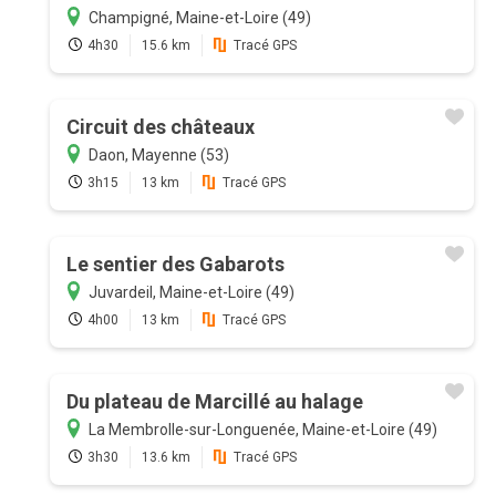
Champigné, Maine-et-Loire (49)
4h30
15.6 km
Tracé GPS
Circuit des châteaux
Daon, Mayenne (53)
3h15
13 km
Tracé GPS
Le sentier des Gabarots
Juvardeil, Maine-et-Loire (49)
4h00
13 km
Tracé GPS
Du plateau de Marcillé au halage
La Membrolle-sur-Longuenée, Maine-et-Loire (49)
3h30
13.6 km
Tracé GPS