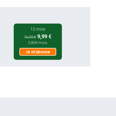
12 mois
9,99 €
16,99 €
0,83€/mois
Je m'abonne