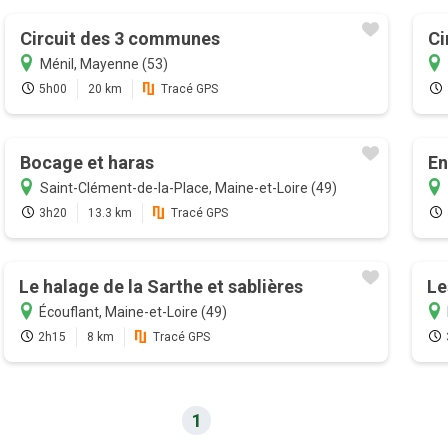
Circuit des 3 communes
Ci
Ménil, Mayenne (53)
5h00
20 km
Tracé GPS
Bocage et haras
En
Saint-Clément-de-la-Place, Maine-et-Loire (49)
3h20
13.3 km
Tracé GPS
Le halage de la Sarthe et sablières
Le
Écouflant, Maine-et-Loire (49)
2h15
8 km
Tracé GPS
1