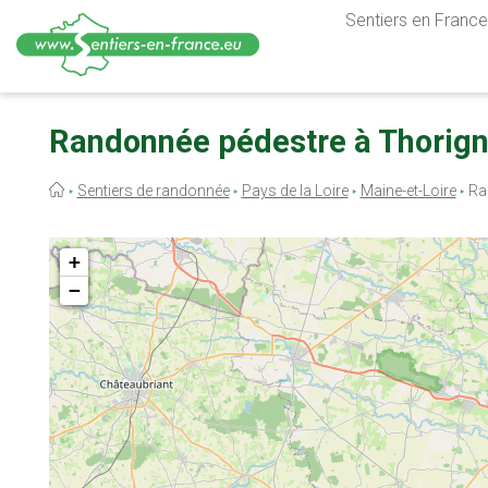
Sentiers en France,
Aller
au
Randonnée pédestre à Thorign
contenu
principal
Fil
Sentiers de randonnée
Pays de la Loire
Maine-et-Loire
Ran
d'Ariane
+
−