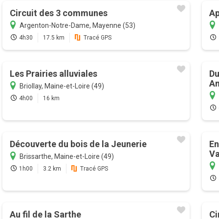
Circuit des 3 communes
Ap
Argenton-Notre-Dame, Mayenne (53)
4h30
17.5 km
Tracé GPS
Les Prairies alluviales
Du
An
Briollay, Maine-et-Loire (49)
4h00
16 km
Découverte du bois de la Jeunerie
En
Va
Brissarthe, Maine-et-Loire (49)
1h00
3.2 km
Tracé GPS
Au fil de la Sarthe
Ci