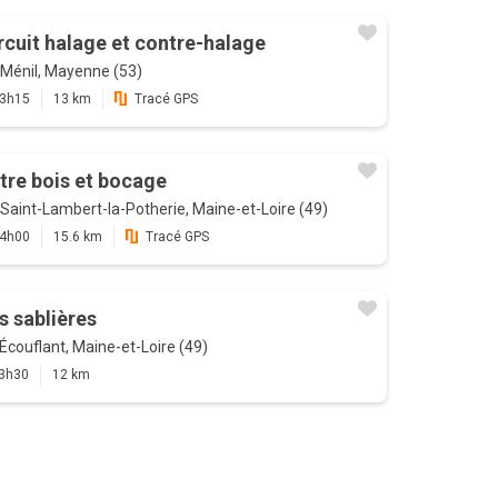
rcuit halage et contre-halage
Ménil, Mayenne (53)
3h15
13 km
Tracé GPS
tre bois et bocage
Saint-Lambert-la-Potherie, Maine-et-Loire (49)
4h00
15.6 km
Tracé GPS
s sablières
Écouflant, Maine-et-Loire (49)
3h30
12 km