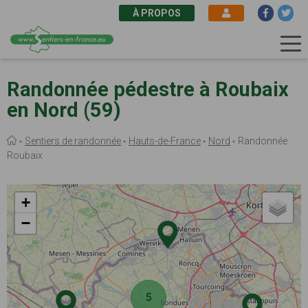
À PROPOS
Aller
au
Randonnée pédestre à Roubaix
contenu
en Nord (59)
principal
Fil
Sentiers de randonnée
Hauts-de-France
Nord
Randonnée
d'Ariane
Roubaix
+
−
5