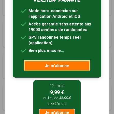
Leers, Nord (59)
3h50
11.5 km
Tracé GPS
Mode hors-connexion sur
l'application Android et iOS
Accès garantie sans attente aux
Circuit du XVème au XXIème siècle
19000 sentiers de randonnées
Lille, Nord (59)
GPS randonnée temps réel
3h00
8 km
Tracé GPS
(application)
Bien plus encore...
Circuit du Grand Perne
Je m'abonne
Quesnoy-sur-Deûle, Nord (59)
3h20
10 km
Tracé GPS
12 mois
Circuit de Robigeux
9,99 €
Sailly-lez-Lannoy, Nord (59)
au lieu de
16,99 €
0,83€/mois
3h20
10 km
Tracé GPS
Je m'abonne