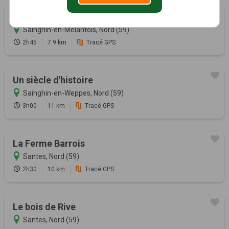
Autour de Sainghin-en-Mélantois
Sainghin-en-Mélantois, Nord (59)
2h45
7.9 km
Tracé GPS
Un siècle d'histoire
Sainghin-en-Weppes, Nord (59)
3h00
11 km
Tracé GPS
La Ferme Barrois
Santes, Nord (59)
2h30
10 km
Tracé GPS
Le bois de Rive
Santes, Nord (59)