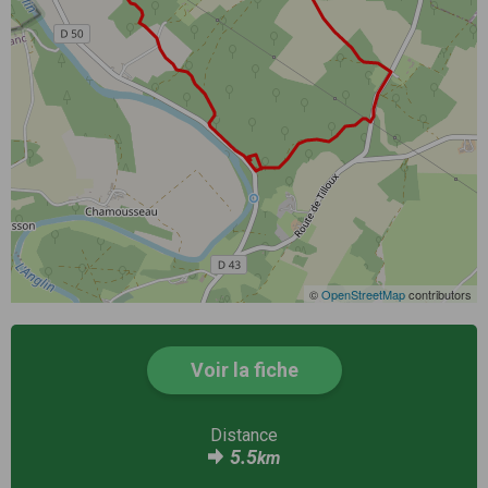
©
OpenStreetMap
contributors
Voir la fiche
Distance
5.5
km