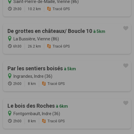
Saint-Pierre-de-Maillé, Vienne (86)
2h30
10.2 km
Tracé GPS
De grottes en châteaux/ Boucle 10
à 5km
La Bussière, Vienne (86)
6h30
26.2 km
Tracé GPS
Par les sentiers boisés
à 5km
Ingrandes, Indre (36)
2h00
8 km
Tracé GPS
Le bois des Roches
à 6km
Fontgombault, Indre (36)
2h00
8 km
Tracé GPS