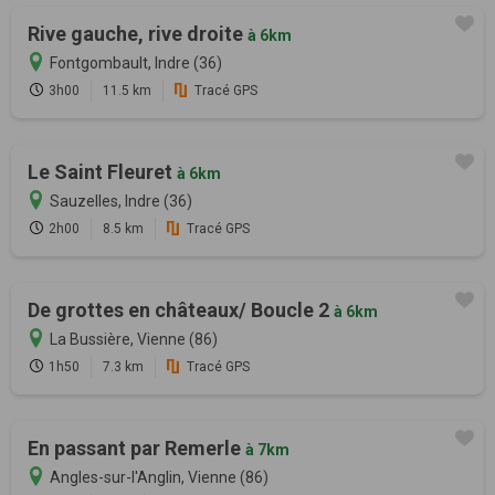
Rive gauche, rive droite
à 6km
Fontgombault, Indre (36)
3h00
11.5 km
Tracé GPS
Le Saint Fleuret
à 6km
Sauzelles, Indre (36)
2h00
8.5 km
Tracé GPS
De grottes en châteaux/ Boucle 2
à 6km
La Bussière, Vienne (86)
1h50
7.3 km
Tracé GPS
En passant par Remerle
à 7km
Angles-sur-l'Anglin, Vienne (86)