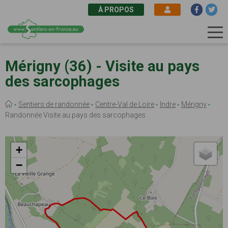
À PROPOS
Aller
au
Mérigny (36) - Visite au pays
contenu
des sarcophages
principal
Fil
Sentiers de randonnée
Centre-Val de Loire
Indre
Mérigny
d'Ariane
Randonnée Visite au pays des sarcophages
+
−