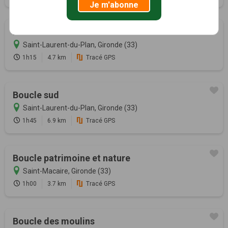
Je m'abonne
Boucle nord
Saint-Laurent-du-Plan, Gironde (33)
1h15
4.7 km
Tracé GPS
Boucle sud
Saint-Laurent-du-Plan, Gironde (33)
1h45
6.9 km
Tracé GPS
Boucle patrimoine et nature
Saint-Macaire, Gironde (33)
1h00
3.7 km
Tracé GPS
Boucle des moulins