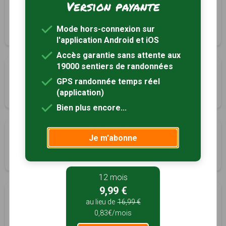
Version payante
Boucle des deux Eglises
Pondaurat, Gironde (33)
Mode hors-connexion sur
2h45
11 km
Tracé GPS
l'application Android et iOS
Accès garantie sans attente aux
19000 sentiers de randonnées
Boucle de Rions
GPS randonnée temps réel
Rions, Gironde (33)
(application)
2h30
6.2 km
Tracé GPS
Bien plus encore...
Boucle des châteaux
Je m'abonne
Roquebrune, Gironde (33)
1h30
5.5 km
Tracé GPS
12 mois
9,99 €
La grande boucle
au lieu de
16,99 €
Saint-Laurent-du-Plan, Gironde (33)
0,83€/mois
2h00
8 km
Tracé GPS