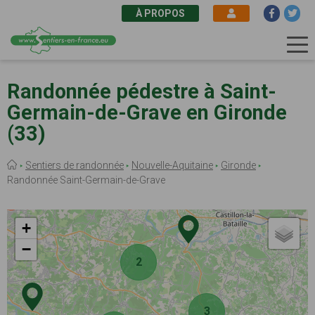
À PROPOS
Aller
au
Randonnée pédestre à Saint-
contenu
Germain-de-Grave en Gironde
principal
(33)
Fil
Sentiers de randonnée
Nouvelle-Aquitaine
Gironde
d'Ariane
Randonnée Saint-Germain-de-Grave
+
−
2
3